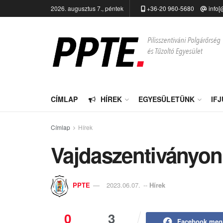
2026. augusztus 7., péntek
+36-20 960-5680
info[
CÍMLAP
HÍREK
EGYESÜLETÜNK
IF
Címlap
Hírek
Vajdaszentiványon
PPTE
2023.06.07.
--
Hírek
0
3
Facebook meg