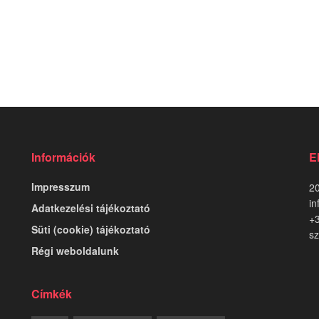
Információk
E
Impresszum
20
in
Adatkezelési tájékoztató
+
Süti (cookie) tájékoztató
sz
Régi weboldalunk
Címkék