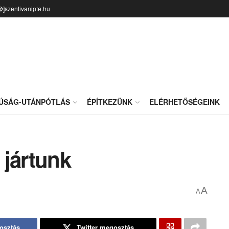
@]szentivanipte.hu
JÚSÁG-UTÁNPÓTLÁS
ÉPÍTKEZÜNK
ELÉRHETŐSÉGEINK
 jártunk
A
A
osztás
Twitter megosztás