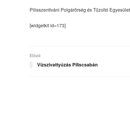
Pilisszentiváni Polgárőrség és Tűzoltó Egyesület
[widgetkit id=173]
Előző
Vízszivattyúzás Piliscsabán