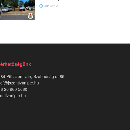
2026.07.23.
lérhetőségünk
84 Pilisszentiván, Szabadság u. 85.
fo[@]szentivanipte.hu
36 20 960 5680
entivanipte.hu