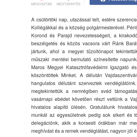
MEGOSZTÁS
MEGTEKINTÉS
A csütörtöki nap, utazással telt, estére szeren
Kollégákkal és a község polgármesterével. Pént
Korond és Parajd nevezetességeit, a kirakodó
beszélgetés és közös vacsora várt Ránk Bar
jártunk, ahol a megyei tűzoltónapot tekintett
műszaki mentési bemutató színesítette napunk
Maros Megyei Katasztrófavédelmi Igazgató és a
köszöntöttek Minket. A délután Vajdaszentiván
hangulatos délutánt szerveztek vendéglátóink.
megtekintettük a nemrégiben svéd támogatásb
vasárnapi ebédet követően részt vettünk a Va
hivatalos alapító ülésén. Gratulálunk hivatalo
munkát az egyesületnek pedig sok sikert és tör
delegációnk, akik a koraesti órákban már meg
meghívást és a remek vendéglátást, nagyon jól 