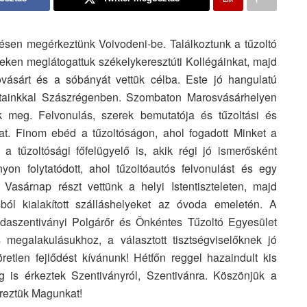
csésen megérkeztünk Voivodeni-be. Találkoztunk a tűzoltó
eken meglátogattuk székelykeresztúti Kollégáinkat, majd
vásárt és a sóbányát vettük célba. Este jó hangulatú
átainkkal Szászrégenben. Szombaton Marosvásárhelyen
ük meg. Felvonulás, szerek bemutatója és tűzoltási és
at. Finom ebéd a tűzoltóságon, ahol fogadott Minket a
 tűzoltósági főfelügyelő is, akik régi jó ismerősként
yon folytatódott, ahol tűzoltóautós felvonulást és egy
 Vasárnap részt vettünk a helyi Istentiszteleten, majd
ól kialakított szálláshelyeket az óvoda emeletén. A
jdaszentiványi Polgárőr és Önkéntes Tűzoltó Egyesület
s megalakulásukhoz, a választott tisztségviselőknek jó
etlen fejlődést kívánunk! Hétfőn reggel hazaindult kis
 is érkeztek Szentiványról, Szentivánra. Köszönjük a
éreztük Magunkat!