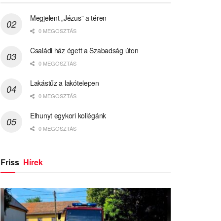
Megjelent „Jézus” a téren
0 MEGOSZTÁS
Családi ház égett a Szabadság úton
0 MEGOSZTÁS
Lakástűz a lakótelepen
0 MEGOSZTÁS
Elhunyt egykori kollégánk
0 MEGOSZTÁS
Friss
Hírek