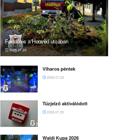
Fakidőlés a Honvéd utcában
2026.07.23.
Viharos péntek
2026.07.23.
Tűzjelző aktiválódott
2026.07.23.
Waldi Kupa 2026