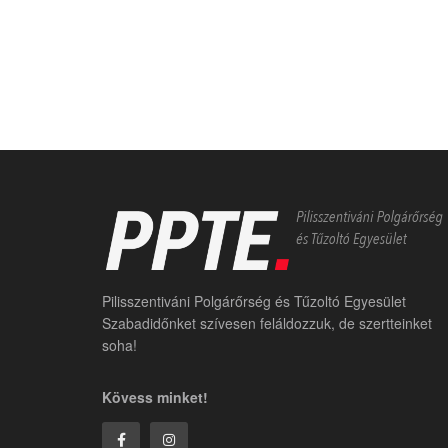
Pilisszentiváni Polgárőrség és Tűzoltó Egyesület
Szabadidőnket szívesen feláldozzuk, de szertteinket
soha!
Kövess minket!