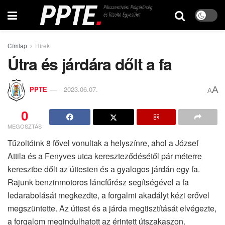
Címlap
Hírek
Útra és járdára dőlt a fa
A
PPTE
2023.06.07.
A
0
MEGOSZTÁS
Tűzoltóink 8 fővel vonultak a helyszínre, ahol a József
Attila és a Fenyves utca kereszteződésétől pár méterre
keresztbe dőlt az úttesten és a gyalogos járdán egy fa.
Rajunk benzinmotoros láncfűrész segítségével a fa
ledarabolását megkezdte, a forgalmi akadályt kézi erővel
megszüntette. Az úttest és a járda megtisztítását elvégezte,
a forgalom megindulhatott az érintett útszakaszon.