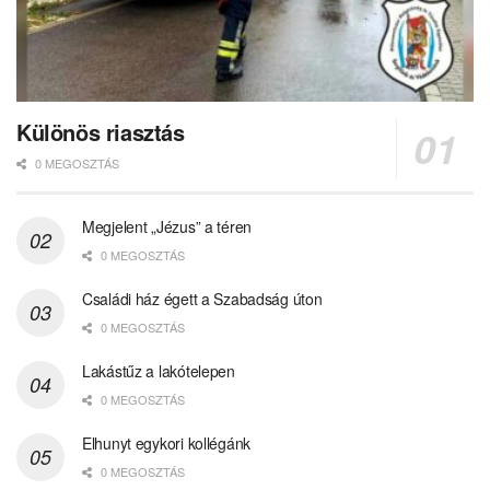
Különös riasztás
0 MEGOSZTÁS
Megjelent „Jézus” a téren
0 MEGOSZTÁS
Családi ház égett a Szabadság úton
0 MEGOSZTÁS
Lakástűz a lakótelepen
0 MEGOSZTÁS
Elhunyt egykori kollégánk
0 MEGOSZTÁS