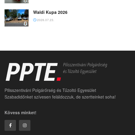
Waldi Kupa 2026
2026.07.23.
Pilisszentiváni Polgárőrség és Tűzoltó Egyesület
Szabadidőnket szívesen feláldozzuk, de szertteinket soha!
Kövess minket!