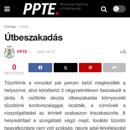
Címlap
Hírek
Útbeszakadás
A
PPTE
2023.06.07.
A
0
MEGOSZTÁS
Tűzoltóink a vonulást pár percen belül megkezdték a
helyszínre, ahol körülbelül 2 négyzetméteren beszakadt a
járda. A csőtörés okozta útbeszakadás környezetét
tűzoltóink kordonszalaggal lezárták, a vízművek a
vízszolgáltatást az érintett szakaszon kiszakaszolta. A
helyreállítást a szolgáltató végzi majd, további tűzoltói
beavatkozásra nem volt szükség, rajunk adat-felvételezést