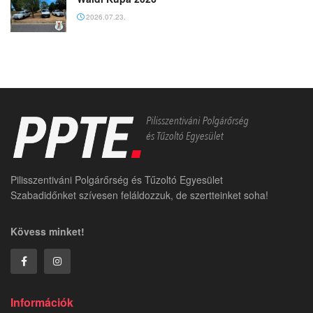
2026.07.23.
Pilisszentiváni Polgárőrség és Tűzoltó Egyesület
Szabadidőnket szívesen feláldozzuk, de szertteinket soha!
Kövess minket!
Információk