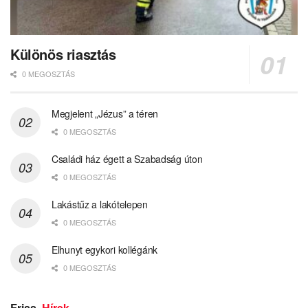
Különös riasztás
0 MEGOSZTÁS
Megjelent „Jézus” a téren
0 MEGOSZTÁS
Családi ház égett a Szabadság úton
0 MEGOSZTÁS
Lakástűz a lakótelepen
0 MEGOSZTÁS
Elhunyt egykori kollégánk
0 MEGOSZTÁS
Friss
Hírek