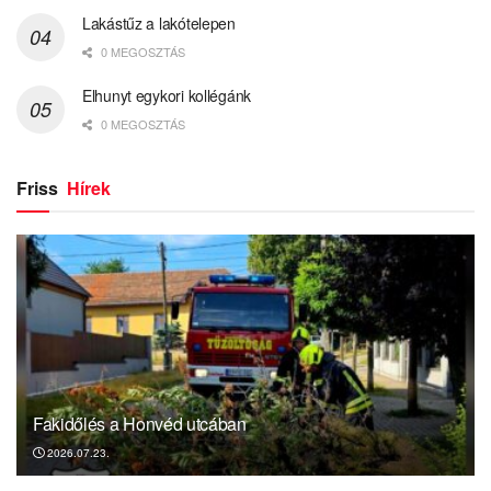
Lakástűz a lakótelepen
0 MEGOSZTÁS
Elhunyt egykori kollégánk
0 MEGOSZTÁS
Friss
Hírek
Fakidőlés a Honvéd utcában
2026.07.23.