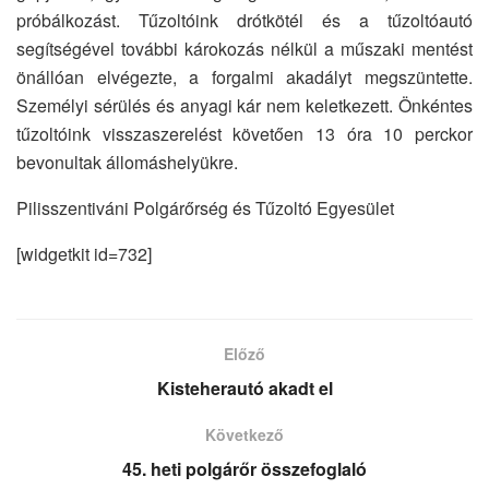
próbálkozást. Tűzoltóink drótkötél és a tűzoltóautó
segítségével további károkozás nélkül a műszaki mentést
önállóan elvégezte, a forgalmi akadályt megszüntette.
Személyi sérülés és anyagi kár nem keletkezett. Önkéntes
tűzoltóink visszaszerelést követően 13 óra 10 perckor
bevonultak állomáshelyükre.
Pilisszentiváni Polgárőrség és Tűzoltó Egyesület
[widgetkit id=732]
Előző
Kisteherautó akadt el
Következő
45. heti polgárőr összefoglaló