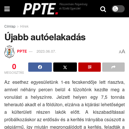
Címlap
Hírek
Újabb autóelakadás
A
PPTE
2023.06.07.
A
0
MEGOSZTÁS
Az esethez egyesületünk 1-es fecskendője lett riasztva,
amivel néhány percen belül 4 tűzoltónk kezdte meg a
vonulást a helyszínre. Jelzett helyen egy 7,5 tonnás
teherautó akadt el a földúton, elzárva a kijárási lehetőséget
a külterületi részen lakók előtt. A kiszabadítással
próbálkozáskor az erdősáv és a kerítés irányába csúszott a
gépjármű, így miután megrongálódott a kerítés, feladták a