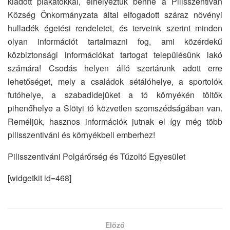
kiadott plakátokkal, elhelyeztük benne a Pilisszentiván
Község Önkormányzata által elfogadott száraz növényi
hulladék égetési rendeletet, és terveink szerint minden
olyan információt tartalmazni fog, ami közérdekű
közbiztonsági információkat tartogat településünk lakó
számára! Csodás helyen álló szertárunk adott erre
lehetőséget, mely a családok sétálóhelye, a sportolók
futóhelye, a szabadidejüket a tó környékén töltők
pihenőhelye a Slötyi tó közvetlen szomszédságában van.
Reméljük, hasznos információk jutnak el így még több
pilisszentiváni és környékbeli emberhez!
Pilisszentiváni Polgárőrség és Tűzoltó Egyesület
[widgetkit id=468]
Előző