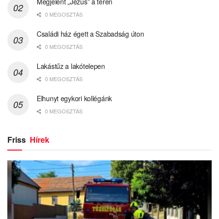
Megjelent „Jézus” a téren
0 MEGOSZTÁS
Családi ház égett a Szabadság úton
0 MEGOSZTÁS
Lakástűz a lakótelepen
0 MEGOSZTÁS
Elhunyt egykori kollégánk
0 MEGOSZTÁS
Friss
Hírek