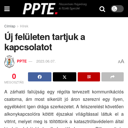
Címlap
Hírek
Új felületen tartjuk a
kapcsolatot
A
PPTE
2023.06.07.
A
0
MEGOSZTÁS
A zárható faliújság egy régóta tervezett kommunikációs
csatorna, ám most sikerült jó áron szerezni egy ilyen,
egyébként igen drága szerkezetet. A felszerelést követően
alkonykapcsolóra kötött éjszakai világítással láttuk el a
vitrint, melyet meg is töltöttünk a katasztrófavédelem által