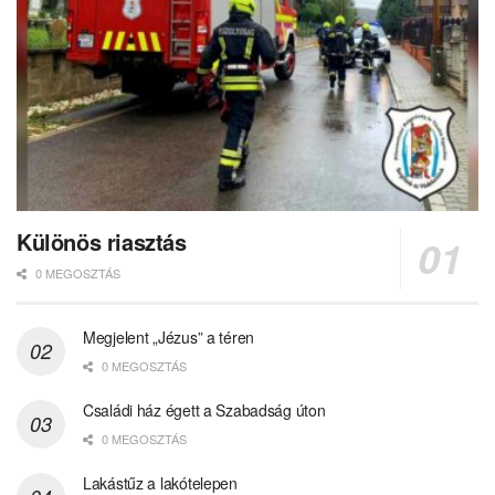
Különös riasztás
0 MEGOSZTÁS
Megjelent „Jézus” a téren
0 MEGOSZTÁS
Családi ház égett a Szabadság úton
0 MEGOSZTÁS
Lakástűz a lakótelepen