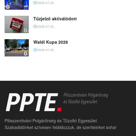
2026.07.23.
Tűzjelző aktiválódott
2026.07.23.
Waldi Kupa 2026
2026.07.23.
Pilisszentiváni Polgárőrség és Tűzoltó Egyesület
Szabadidőnket szívesen feláldozzuk, de szertteinket soha!