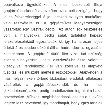
beavatkozó ügyeletünket. A most beszerzett Steyr
gépjárműfecskendő alapvetően azt a célt szolgálja, hogy
teljes felszereltséggel álljon készen az ilyen munkákon
való részvételre is. A gépjárművet Magyarországon
vásároltuk egy Osztrák cégtől. Az autón sok felszerelés
volt, a hiányzókkal pedig saját, tartalékot képező
felszereléseinkből egészítettük ki, így hamarosan teljes
értékű 2-es fecskendőként állhat hadrendbe az egyesület
kötelékében. A gépjármű 4000 liter vizet tud szükség
szerint a helyszínre juttatni, összkerék-hajtással valamint
vízágyúval rendelkezik. Fel van szerelve az alapvető
tűzoltási és műszaki mentési eszközökkel. Alapvetően a
más helyszíneken történő biztosítási feladatok ellátására
vásároltuk a gépjárműfecskendőt, de ha nincs
„kiküldetésen”, akkor pedig rendelkezésre fog állni a hazai
bevetésekre. Műszaki meghibásodások esetén a kijavítás
idejére lesz bevethető, így mondhatjuk, hogy igazi tartalék