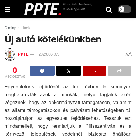
Címlap
Hírek
Új autó kötelékünkben
A
PPTE
2023.06.07.
A
0
MEGOSZTÁS
Egyesületünk fejlődését az idei évben is komolyan
meghatározták azok a munkák, melyet tagjaink azért
végeznek, hogy az önkormányzati támogatáson, valamint
az állami támogatásokon és pályázati lehetőségeken túl
hozzájáruljon az egyesület fejlődéséhez. Tesszük ezt
mindamellett, hogy fenntartjuk a Pilisszentiván és a
környező települések védelmét biztosító önállóan