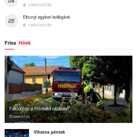
0 MEGOSZTÁS
Elhunyt egykori kollégánk
0 MEGOSZTÁS
Friss
Hírek
Fakidőlés a Honvéd utcában
2026.07.23.
Viharos péntek