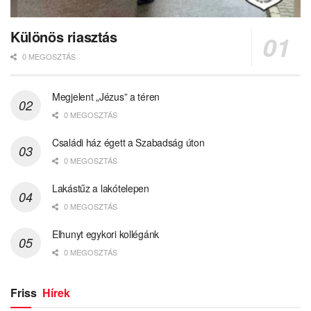
Különös riasztás
0 MEGOSZTÁS
Megjelent „Jézus” a téren
0 MEGOSZTÁS
Családi ház égett a Szabadság úton
0 MEGOSZTÁS
Lakástűz a lakótelepen
0 MEGOSZTÁS
Elhunyt egykori kollégánk
0 MEGOSZTÁS
Friss
Hírek