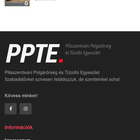
Pilisszentiváni Polgárőrség és Tűzoltó Egyesület
Szabadidőnket szívesen feláldozzuk, de szertteinket soha!
Kövess minket!
Információk
Impresszum