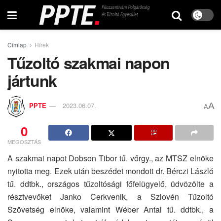
Címlap
Hírek
Tűzoltó szakmai napon
jártunk
A
PPTE
2023.06.07.
A
0
MEGOSZTÁS
A szakmai napot Dobson Tibor tű. vőrgy., az MTSZ elnöke
nyitotta meg. Ezek után beszédet mondott dr. Bérczi László
tű. ddtbk., országos tűzoltósági főfelügyelő, üdvözölte a
résztvevőket Janko Cerkvenik, a Szlovén Tűzoltó
Szövetség elnöke, valamint Wéber Antal tű. ddtbk., a