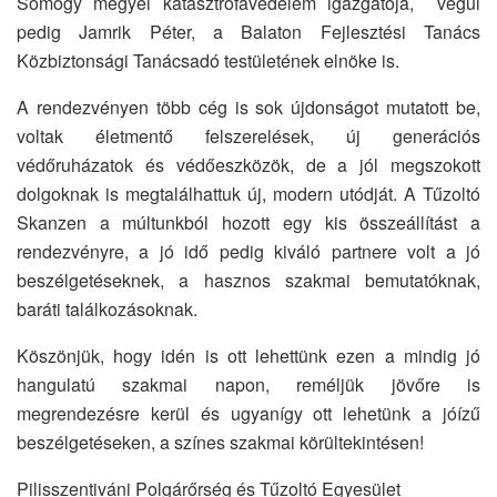
Somogy megyei katasztrófavédelem igazgatója, végül
pedig Jamrik Péter, a Balaton Fejlesztési Tanács
Közbiztonsági Tanácsadó testületének elnöke is.
A rendezvényen több cég is sok újdonságot mutatott be,
voltak életmentő felszerelések, új generációs
védőruházatok és védőeszközök, de a jól megszokott
dolgoknak is megtalálhattuk új, modern utódját. A Tűzoltó
Skanzen a múltunkból hozott egy kis összeállítást a
rendezvényre, a jó idő pedig kiváló partnere volt a jó
beszélgetéseknek, a hasznos szakmai bemutatóknak,
baráti találkozásoknak.
Köszönjük, hogy idén is ott lehettünk ezen a mindig jó
hangulatú szakmai napon, reméljük jövőre is
megrendezésre kerül és ugyanígy ott lehetünk a jóízű
beszélgetéseken, a színes szakmai körültekintésen!
Pilisszentiváni Polgárőrség és Tűzoltó Egyesület