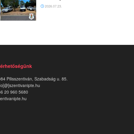
2026.07.23.
lérhetőségünk
84 Pilisszentiván, Szabadság u. 85.
fo[@]szentivanipte.hu
36 20 960 5680
entivanipte.hu