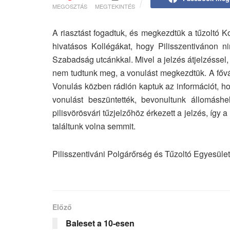
MEGOSZTÁS
MEGTEKINTÉS
A riasztást fogadtuk, és megkezdtük a tűzoltó Ko
hivatásos Kollégákat, hogy Pilisszentivánon n
Szabadság utcánkkal. Mivel a jelzés átjelzéssel, 
nem tudtunk meg, a vonulást megkezdtük. A főváro
Vonulás közben rádión kaptuk az információt, ho
vonulást beszüntették, bevonultunk állomáshe
pilisvörösvári tűzjelzőhöz érkezett a jelzés, így
találtunk volna semmit.
Pilisszentiváni Polgárőrség és Tűzoltó Egyesület
Előző
Baleset a 10-esen