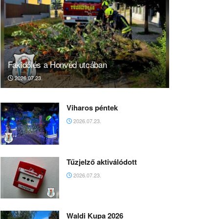
Fakidőlés a Honvéd utcában
2026.07.23.
Viharos péntek
2026.07.23.
Tűzjelző aktiválódott
2026.07.23.
Waldi Kupa 2026