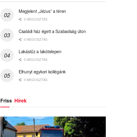
Megjelent „Jézus” a téren
0 MEGOSZTÁS
Családi ház égett a Szabadság úton
0 MEGOSZTÁS
Lakástűz a lakótelepen
0 MEGOSZTÁS
Elhunyt egykori kollégánk
0 MEGOSZTÁS
Friss
Hírek