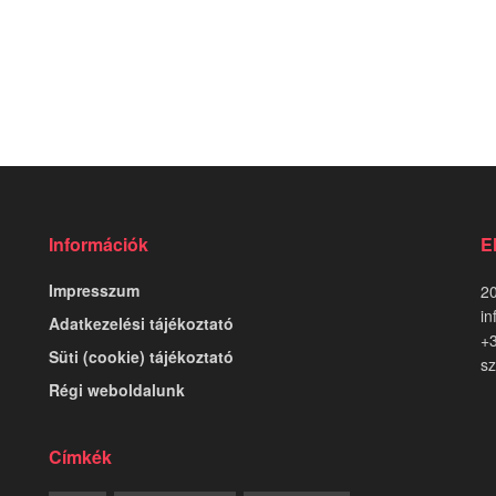
Információk
E
Impresszum
20
in
Adatkezelési tájékoztató
+
Süti (cookie) tájékoztató
sz
Régi weboldalunk
Címkék