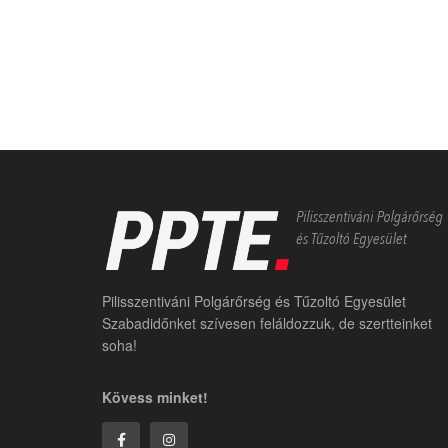
Pilisszentiváni Polgárőrség és Tűzoltó Egyesület
Szabadidőnket szívesen feláldozzuk, de szertteinket
soha!
Kövess minket!