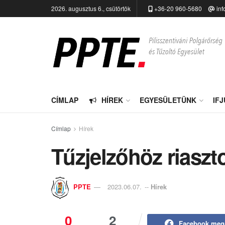
2026. augusztus 6., csütörtök
+36-20 960-5680
inf
CÍMLAP
HÍREK
EGYESÜLETÜNK
IF
Címlap
Hírek
Tűzjelzőhöz riaszt
PPTE
2023.06.07.
--
Hírek
0
2
Facebook meg