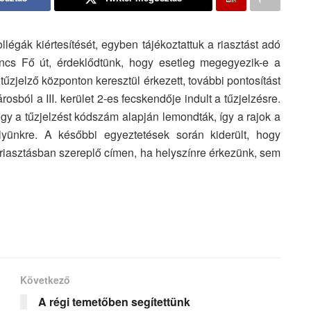
llégák kiértesítését, egyben tájékoztattuk a riasztást adó
incs Fő út, érdeklődtünk, hogy esetleg megegyezik-e a
tűzjelző központon keresztül érkezett, további pontosítást
sból a III. kerület 2-es fecskendője indult a tűzjelzésre.
gy a tűzjelzést kódszám alapján lemondták, így a rajok a
lyünkre. A későbbi egyeztetések során kiderült, hogy
 a riasztásban szereplő címen, ha helyszínre érkezünk, sem
Következő
A régi temetőben segítettünk