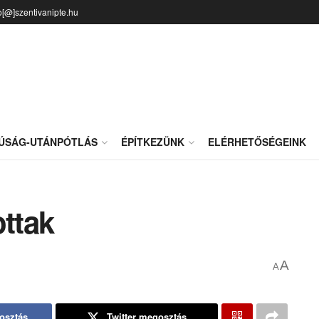
o[@]szentivanipte.hu
JÚSÁG-UTÁNPÓTLÁS
ÉPÍTKEZÜNK
ELÉRHETŐSÉGEINK
ottak
A
A
osztás
Twitter megosztás