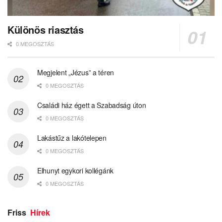
Különös riasztás
0 MEGOSZTÁS
Megjelent „Jézus” a téren
0 MEGOSZTÁS
Családi ház égett a Szabadság úton
0 MEGOSZTÁS
Lakástűz a lakótelepen
0 MEGOSZTÁS
Elhunyt egykori kollégánk
0 MEGOSZTÁS
Friss
Hírek