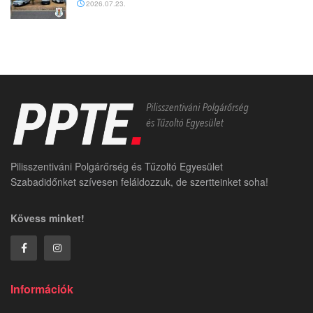
2026.07.23.
Pilisszentiváni Polgárőrség és Tűzoltó Egyesület
Szabadidőnket szívesen feláldozzuk, de szertteinket soha!
Kövess minket!
Információk