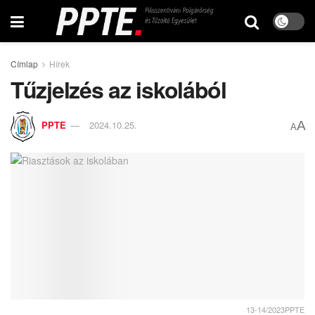
Címlap
Hírek
Tűzjelzés az iskolából
A
PPTE
2024.10.25.
A
13-14/2023PPTE