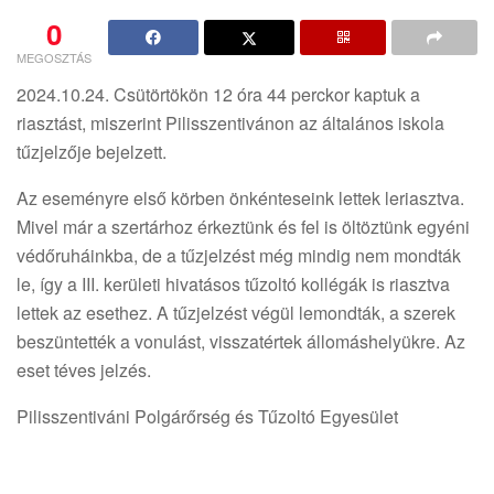
0
MEGOSZTÁS
2024.10.24. Csütörtökön 12 óra 44 perckor kaptuk a
riasztást, miszerint Pilisszentivánon az általános iskola
tűzjelzője bejelzett.
Az eseményre első körben önkénteseink lettek leriasztva.
Mivel már a szertárhoz érkeztünk és fel is öltöztünk egyéni
védőruháinkba, de a tűzjelzést még mindig nem mondták
le, így a III. kerületi hivatásos tűzoltó kollégák is riasztva
lettek az esethez. A tűzjelzést végül lemondták, a szerek
beszüntették a vonulást, visszatértek állomáshelyükre. Az
eset téves jelzés.
Pilisszentiváni Polgárőrség és Tűzoltó Egyesület