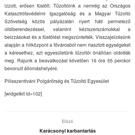
izzott, erősen füstölt. Tűzoltóink a nemrég az Országos
Katasztrófavédelmi Igazgatóság és a Magyar Tűzoltó
Szövetség közös pályázatán nyert háti permetező
oltóberendezéssel, valamint kéziszerszámokkal a
beizzásokat és a füstölést megszüntették. Visszajelzésünk
alapján a hírközpont a fővárosból nem riasztott egységeket
a káresethez, azt egyesületünk tűzoltói önállóan oldották
meg. Rajunk a beavatkozást követően 16 óra 55 perckor
bevonult állomáshelyére.
Pilisszentiváni Polgárőrség és Tűzoltó Egyesület
[widgetkit id=102]
Előző
Karácsonyi karbantartás