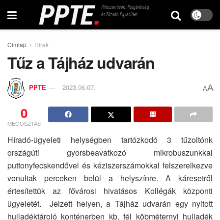
Címlap
Hírek
Tűz a Tájház udvarán
A
PPTE
2023.06.07.
A
0
MEGOSZTÁS
Híradó-ügyeleti helységben tartózkodó 3 tűzoltónk
országúti gyorsbeavatkozó mikrobuszunkkal
puttonyfecskendővel és kéziszerszámokkal felszerelkezve
vonultak perceken belül a helyszínre. A káresetről
értesítettük az fővárosi hivatásos Kollégák központi
ügyeletét. Jelzett helyen, a Tájház udvarán egy nyitott
hulladéktároló konténerben kb. fél köbméternyi hulladék