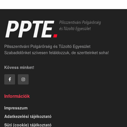
Pilisszentiváni Polgárőrség és Tűzoltó Egyesület
Szabadidőnket szívesen feláldozzuk, de szertteinket soha!
Kövess minket!
Információk
Impresszum
Adatkezelési tájékoztató
Süti (cookie) tájékoztató