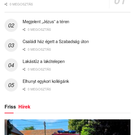
0 MEGOSZTÁS
Megjelent „Jézus” a téren
0 MEGOSZTÁS
Családi ház égett a Szabadság úton
0 MEGOSZTÁS
Lakástűz a lakótelepen
0 MEGOSZTÁS
Elhunyt egykori kollégánk
0 MEGOSZTÁS
Friss
Hírek