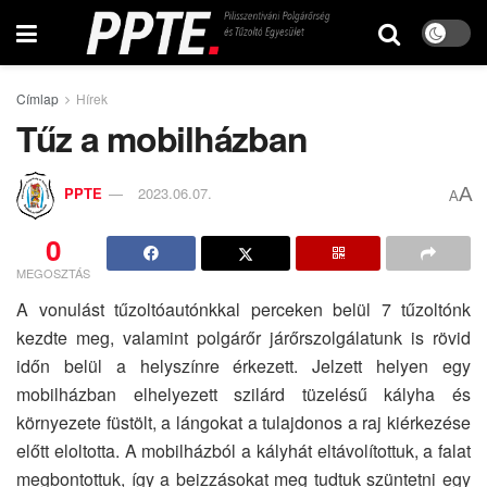
Címlap
Hírek
Tűz a mobilházban
A
PPTE
2023.06.07.
A
0
MEGOSZTÁS
A vonulást tűzoltóautónkkal perceken belül 7 tűzoltónk
kezdte meg, valamint polgárőr járőrszolgálatunk is rövid
időn belül a helyszínre érkezett. Jelzett helyen egy
mobilházban elhelyezett szilárd tüzelésű kályha és
környezete füstölt, a lángokat a tulajdonos a raj kiérkezése
előtt eloltotta. A mobilházból a kályhát eltávolítottuk, a falat
megbontottuk, így a beizzásokat meg tudtuk szüntetni egy