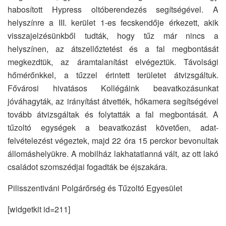
habosított Hypress oltóberendezés segítségével. A
helyszínre a III. kerület 1-es fecskendője érkezett, akik
visszajelzésünkből tudták, hogy tűz már nincs a
helyszínen, az átszellőztetést és a fal megbontását
megkezdtük, az áramtalanítást elvégeztük. Távolsági
hőmérőnkkel, a tűzzel érintett területet átvizsgáltuk.
Fővárosi hivatásos Kollégáink beavatkozásunkat
jóváhagyták, az irányítást átvették, hőkamera segítségével
tovább átvizsgáltak és folytatták a fal megbontását. A
tűzoltó egységek a beavatkozást követően, adat-
felvételezést végeztek, majd 22 óra 15 perckor bevonultak
állomáshelyükre. A mobilház lakhatatlanná vált, az ott lakó
családot szomszédjai fogadták be éjszakára.
Pilisszentiváni Polgárőrség és Tűzoltó Egyesület
[widgetkit id=211]