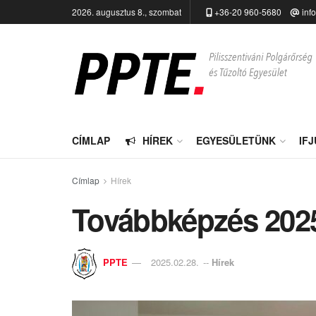
2026. augusztus 8., szombat
+36-20 960-5680
inf
CÍMLAP
HÍREK
EGYESÜLETÜNK
IF
Címlap
Hírek
Továbbképzés 202
PPTE
2025.02.28.
--
Hírek