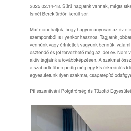
2025.02.14-18. Sűrű napjaink vannak, mégis sike
ismét Berekfürdőn került sor.
Már mondhatjuk, hogy hagyományosan az év elej
szempontból is ilyenkor hasznos. Tagjaink jobba
vennünk vagy érintettek vagyunk bennük, valamint
esztendő és jól tervezhető még az idei év. Nem v
aktív tagjaink a továbbképzésen. A szakmai összef
a szabadidőben pedig még egy kis rekreációs idő
egyesületünk ilyen szakmai, csapatépítő odafigye
Pilisszentiváni Polgárőrség és Tűzoltó Egyesület