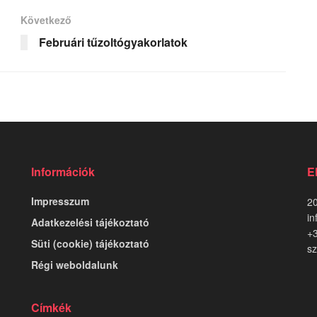
Következő
Februári tűzoltógyakorlatok
Információk
E
Impresszum
20
in
Adatkezelési tájékoztató
+
Süti (cookie) tájékoztató
sz
Régi weboldalunk
Címkék