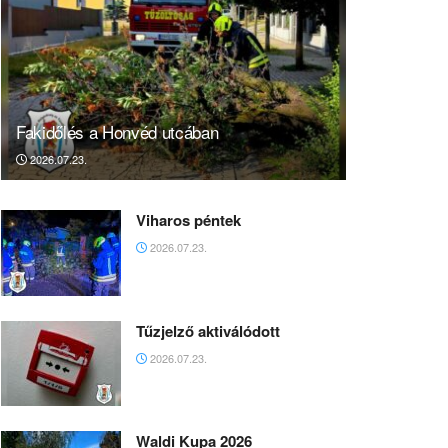
Fakidőlés a Honvéd utcában
2026.07.23.
Viharos péntek
2026.07.23.
Tűzjelző aktiválódott
2026.07.23.
Waldi Kupa 2026