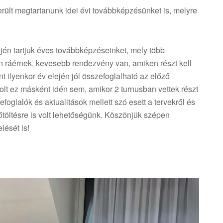
rült megtartanunk idei évi továbbképzésünket is, melyre
én tartjuk éves továbbképzéseinket, mely több
n ráérnek, kevesebb rendezvény van, amiken részt kell
 ilyenkor év elején jól összefoglalható az előző
olt ez másként idén sem, amikor 2 turnusban vettek részt
oglalók és aktualitások mellett szó esett a tervekről és
töltésre is volt lehetőségünk. Köszönjük szépen
lését is!