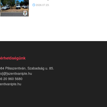
2026.07.23.
lérhetőségünk
84 Pilisszentiván, Szabadság u. 85.
fo[@]szentivanipte.hu
36 20 960 5680
entivanipte.hu