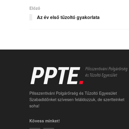
Előző
Az év első tűzoltó gyakorlata
Pilisszentiváni Polgárőrség és Tűzoltó Egyesület
Szabadidőnket szívesen feláldozzuk, de szertteinket
soha!
Kövess minket!