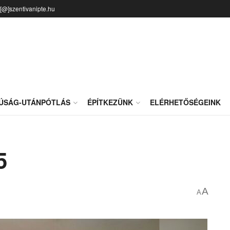
o[@]szentivanipte.hu
JÚSÁG-UTÁNPÓTLÁS
ÉPÍTKEZÜNK
ELÉRHETŐSÉGEINK
5
A
A