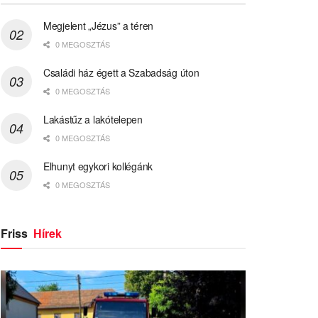
Megjelent „Jézus” a téren
0 MEGOSZTÁS
Családi ház égett a Szabadság úton
0 MEGOSZTÁS
Lakástűz a lakótelepen
0 MEGOSZTÁS
Elhunyt egykori kollégánk
0 MEGOSZTÁS
Friss
Hírek