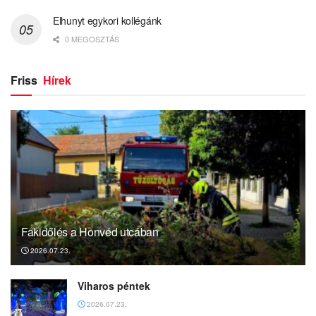
Elhunyt egykori kollégánk
0 MEGOSZTÁS
Friss
Hírek
Fakidőlés a Honvéd utcában
2026.07.23.
Viharos péntek
2026.07.23.