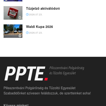
Tűzjelző aktiválódott
2026.07.23.
Waldi Kupa 2026
2026.07.23.
Pilisszentiváni Polgárőrség és Tűzoltó Egyesület
Szabadidőnket szívesen feláldozzuk, de szertteinket soha!
Kövess minket!