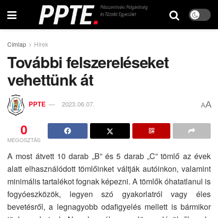
Címlap
Hírek
További felszereléseket
vehettünk át
A
PPTE
2023.06.07.
A
0
MEGOSZTÁS
A most átvett 10 darab „B” és 5 darab „C” tömlő az évek
alatt elhasználódott tömlőinket váltják autóinkon, valamint
minimális tartalékot fognak képezni. A tömlők óhatatlanul is
fogyóeszközök, legyen szó gyakorlatról vagy éles
bevetésről, a legnagyobb odafigyelés mellett is bármikor