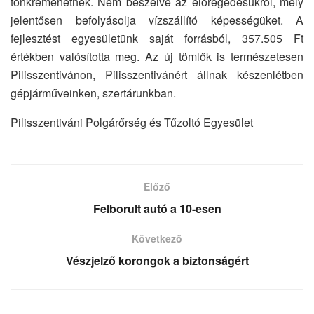
tönkremehetnek. Nem beszélve az elöregedésükről, mely
jelentősen befolyásolja vízszállító képességüket. A
fejlesztést egyesületünk saját forrásból, 357.505 Ft
értékben valósította meg. Az új tömlők is természetesen
Pilisszentivánon, Pilisszentivánért állnak készenlétben
gépjárműveinken, szertárunkban.
Pilisszentiváni Polgárőrség és Tűzoltó Egyesület
Előző
Felborult autó a 10-esen
Következő
Vészjelző korongok a biztonságért