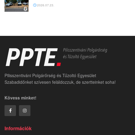
2026.07.23.
Pilisszentiváni Polgárőrség és Tűzoltó Egyesület
Szabadidőnket szívesen feláldozzuk, de szertteinket soha!
Kövess minket!
Információk