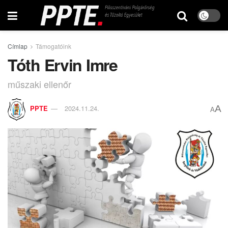
Címlap
Támogatóink
Tóth Ervin Imre
műszaki ellenőr
A
PPTE
2024.11.24.
A