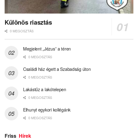
Különös riasztás
0 MEGOSZTÁS
Megjelent „Jézus” a téren
0 MEGOSZTÁS
Családi ház égett a Szabadság úton
0 MEGOSZTÁS
Lakástűz a lakótelepen
0 MEGOSZTÁS
Elhunyt egykori kollégánk
0 MEGOSZTÁS
Friss
Hírek