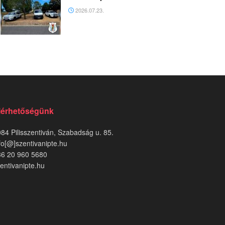
2026.07.23.
lérhetőségünk
84 Pilisszentiván, Szabadság u. 85.
fo[@]szentivanipte.hu
36 20 960 5680
entivanipte.hu