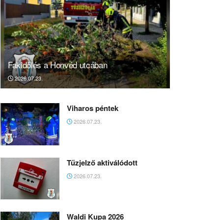
Fakidőlés a Honvéd utcában
2026.07.23.
Viharos péntek
2026.07.23.
Tűzjelző aktiválódott
2026.07.23.
Waldi Kupa 2026