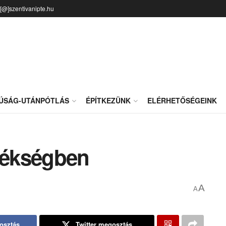
o[@]szentivanipte.hu
JÚSÁG-UTÁNPÓTLÁS
ÉPÍTKEZÜNK
ELÉRHETŐSÉGEINK
 pékségben
A
A
osztás
Twitter megosztás