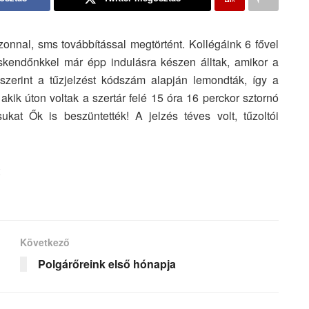
onnal, sms továbbítással megtörtént. Kollégáink 6 fővel
cskendőnkkel már épp indulásra készen álltak, amikor a
k szerint a tűzjelzést kódszám alapján lemondták, így a
akik úton voltak a szertár felé 15 óra 16 perckor sztornó
ukat Ők is beszüntették! A jelzés téves volt, tűzoltói
Következő
Polgárőreink első hónapja