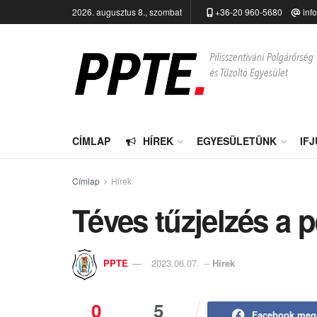
2026. augusztus 8., szombat
+36-20 960-5680
inf
CÍMLAP
HÍREK
EGYESÜLETÜNK
IF
Címlap
Hírek
Téves tűzjelzés a
PPTE
2023.06.07.
--
Hírek
0
5
Facebook meg