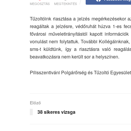
MEGOSZTÁS
MEGTEKINTÉS
Tűzoltóink riasztása a jelzés megérkezésekor az
reagáltak a jelzésre, védőruhát húzva 1-es fe
fővárosi műveletirányítástól kapott információ
vonulást nem folytattuk. További Kollégáinknak, 
sms-t küldtünk, így a riasztásra való reagálás
beavatkozásra nem került sor a helyszínen.
Pilisszentiváni Polgárőrség és Tűzoltó Egyesület
Előző
38 sikeres vizsga