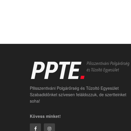
Pilisszentiváni Polgárőrség és Tűzoltó Egyesület
Szabadidőnket szívesen feláldozzuk, de szertteinket
soha!
Kövess minket!