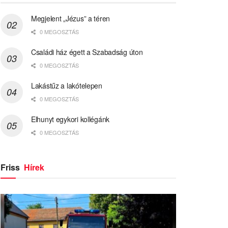
Megjelent „Jézus” a téren
0 MEGOSZTÁS
Családi ház égett a Szabadság úton
0 MEGOSZTÁS
Lakástűz a lakótelepen
0 MEGOSZTÁS
Elhunyt egykori kollégánk
0 MEGOSZTÁS
Friss
Hírek