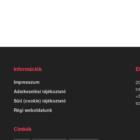
Információk
E
Impresszum
20
in
Adatkezelési tájékoztató
+
Süti (cookie) tájékoztató
sz
Régi weboldalunk
Címkék