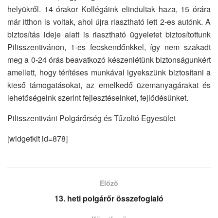
helyükről. 14 órakor Kollégáink elindultak haza, 15 órára
már itthon is voltak, ahol újra riasztható lett 2-es autónk. A
biztosítás ideje alatt is riasztható ügyeletet biztosítottunk
Pilisszentivánon, 1-es fecskendőnkkel, így nem szakadt
meg a 0-24 órás beavatkozó készenlétünk biztonságunkért
amellett, hogy térítéses munkával igyekszünk biztosítani a
kieső támogatásokat, az emelkedő üzemanyagárakat és
lehetőségeink szerint fejlesztéseinket, fejlődésünket.
Pilisszentiváni Polgárőrség és Tűzoltó Egyesület
[widgetkit id=878]
Előző
13. heti polgárőr összefoglaló