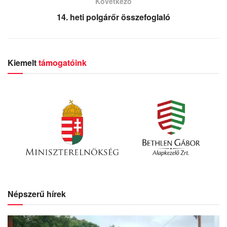
Következő
14. heti polgárőr összefoglaló
Kiemelt
támogatóink
Népszerű hírek