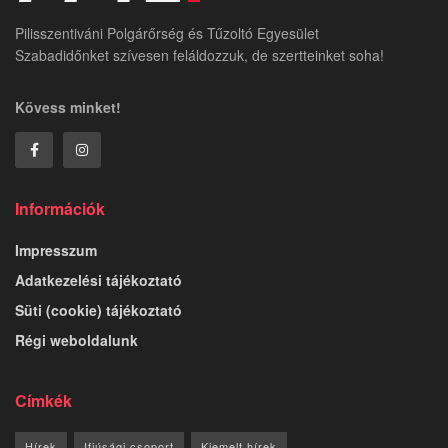
Pilisszentiváni Polgárőrség és Tűzoltó Egyesület
Szabadidőnket szívesen feláldozzuk, de szertteinket soha!
Kövess minket!
Információk
Impresszum
Adatkezelési tájékoztató
Süti (cookie) tájékoztató
Régi weboldalunk
Címkék
Hírek
Ifjúsági csoport
Kiemelt hírek