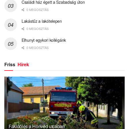
Családi ház égett a Szabadság úton
0 MEGOSZTÁS
Lakástűz a lakótelepen
0 MEGOSZTÁS
Elhunyt egykori kollégánk
0 MEGOSZTÁS
Friss
Hírek
Fakidőlés a Honvéd utcában