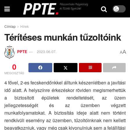
Címlap
Hírek
Térítéses munkán tűzoltóink
A
PPTE
2023.06.07.
A
0
MEGOSZTÁS
4 fővel, 2-es fecskendőnkkel álltunk készenlétben a javítási
idő alatt. A helyszínre érkezéskor röviden megismerhettük
a biztosított épületek rendeltetését, az üzem
jellegzetességét és az üzemben végzett
munkafolyamatokat. A biztosítás ideje alatt nem történt
rendkívüli esemény az üzemben, tűzoltóinknak nem kellett
beavatkozniuk, vagy még csak kivonulniuk sem a felállítási