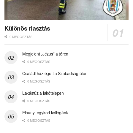
Különös riasztás
0 MEGOSZTÁS
Megjelent „Jézus” a téren
0 MEGOSZTÁS
Családi ház égett a Szabadság úton
0 MEGOSZTÁS
Lakástűz a lakótelepen
0 MEGOSZTÁS
Elhunyt egykori kollégánk
0 MEGOSZTÁS