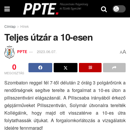
Címlap
Hírek
Teljes útzár a 10-esen
A
PPTE
2023.06.07.
A
0
MEGOSZTÁS
Szombaton reggel fél 7-től délután 2 óráig 3 polgárőrünk a
rendőrségnek segítve terelte a forgalmat a 10-es úton a
pilisszentiváni elágazásnál. A Piliscsaba irányából érkező
gépjárműveket Pilisszentiván, Solymár útvonalra terelték
Kollégáink, hogy majd ott visszatérve a 10-es útra
folytathassák útjukat. A forgalomkorlátozás a vizsgálatok
idejére fennmarad!