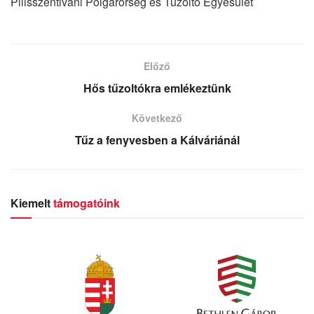
Pilisszentiváni Polgárőrség és Tűzoltó Egyesület
Előző
Hős tűzoltókra emlékeztünk
Következő
Tűz a fenyvesben a Kálváriánál
Kiemelt
támogatóink