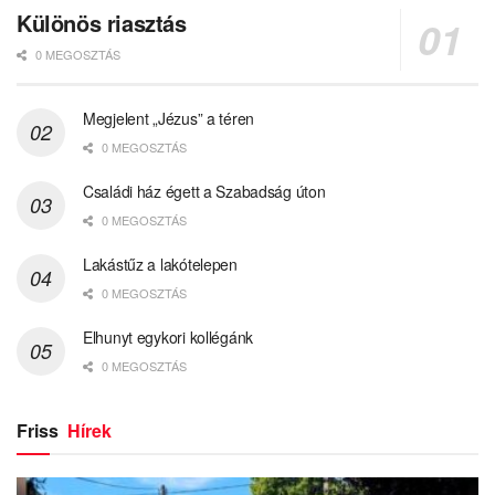
Különös riasztás
0 MEGOSZTÁS
Megjelent „Jézus” a téren
0 MEGOSZTÁS
Családi ház égett a Szabadság úton
0 MEGOSZTÁS
Lakástűz a lakótelepen
0 MEGOSZTÁS
Elhunyt egykori kollégánk
0 MEGOSZTÁS
Friss
Hírek