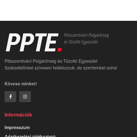
Pilisszentiváni Polgárőrség és Tűzoltó Egyesület
Szabadidőnket szívesen feláldozzuk, de szertteinket soha!
Kövess minket!
Információk
Impresszum
Adatkezelési tájékoztató