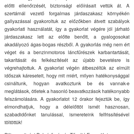
előtti ellenőrzését, biztonsági előírásait vettük át. A
szertárnál vezető forgalmas járdaszakasz környékén
gallyazással gyakoroltuk az előzőkben átvett szabályok
gyakorlati használatát, így a gyakorlat végére jól járható
járdaszakasz lett az előtte benőtt, a gyalogosokat
akadályozó ágas-bogas részből. A gyakorlás még nem ért
véget és a benzinmotoros láncfűrészek karbantartását,
takarítását és felkészítését az újabb bevetésre is
végrehajtottuk. A gyakorlat végén átbeszéltük az elmúlt
időszak káreseteit, hogy mit miért, milyen hatékonysággal
csináltunk, hogyan avatkoztunk be és vannak-e
meglátások, ötletek a hasonló beavatkozások hatékonyabb
felszámolására. A gyakorlatot 12 órakor fejeztük be, így
elmondhatjuk, hogy a délelőttöt ismét hasznosan,
szabadidőnket tanulással, ismereteink felfrissítésével
töltöttük!