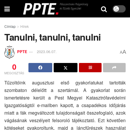
Címlap
Hírek
Tanulni, tanulni, tanulni
A
PPTE
2023.06.07.
A
0
MEGOSZTÁS
Tűzoltóink augusztusi első gyakorlatukat tartották
szombaton délelőtt a szertárnál. A gyakorlat során
ismertetésre került a Pest Megyei Katasztrófavédelmi
Igazgatóságtól e-mailben kapott, a csapadékos időjárás
miatt a fák megváltozott tulajdonságait összefoglaló, azok
vágásának veszélyeit felsoroló tájékoztató. Ezt követően
kötéseket gyakoroltunk, majd a láncfűrészek használat