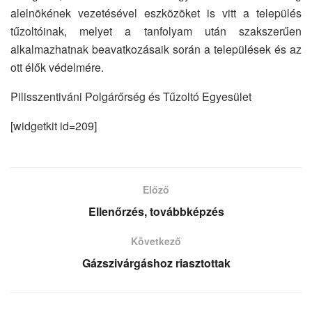
alelnökének vezetésével eszközöket is vitt a település
tűzoltóinak, melyet a tanfolyam után szakszerűen
alkalmazhatnak beavatkozásaik során a települések és az
ott élők védelmére.
Pilisszentiváni Polgárőrség és Tűzoltó Egyesület
[widgetkit id=209]
Előző
Ellenőrzés, továbbképzés
Következő
Gázszivárgáshoz riasztottak