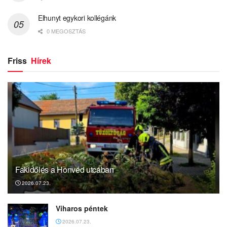
Elhunyt egykori kollégánk
0 MEGOSZTÁS
Friss
Hírek
Fakidőlés a Honvéd utcában
2026.07.23.
Viharos péntek
2026.07.23.