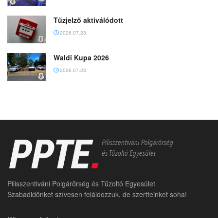
Tűzjelző aktiválódott
2026.07.23.
Waldi Kupa 2026
2026.07.23.
Pilisszentiváni Polgárőrség és Tűzoltó Egyesület
Szabadidőnket szívesen feláldozzuk, de szertteinket soha!