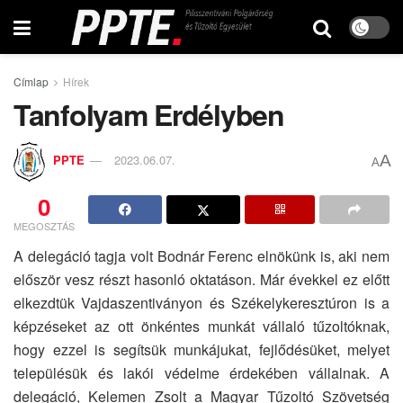
Címlap
Hírek
Tanfolyam Erdélyben
A
PPTE
2023.06.07.
A
0
MEGOSZTÁS
A delegáció tagja volt Bodnár Ferenc elnökünk is, aki nem
először vesz részt hasonló oktatáson. Már évekkel ez előtt
elkezdtük Vajdaszentiványon és Székelykeresztúron is a
képzéseket az ott önkéntes munkát vállaló tűzoltóknak,
hogy ezzel is segítsük munkájukat, fejlődésüket, melyet
településük és lakói védelme érdekében vállalnak. A
delegáció, Kelemen Zsolt a Magyar Tűzoltó Szövetség