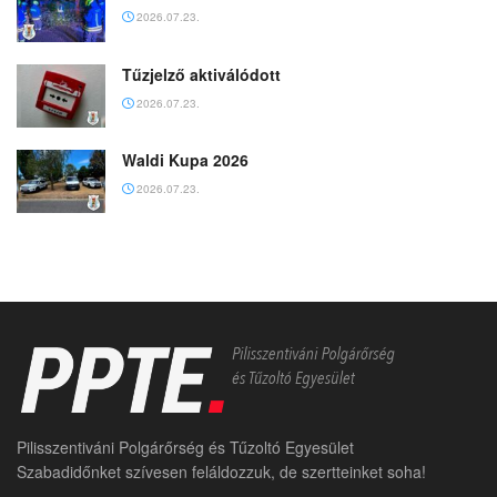
2026.07.23.
Tűzjelző aktiválódott
2026.07.23.
Waldi Kupa 2026
2026.07.23.
Pilisszentiváni Polgárőrség és Tűzoltó Egyesület
Szabadidőnket szívesen feláldozzuk, de szertteinket soha!