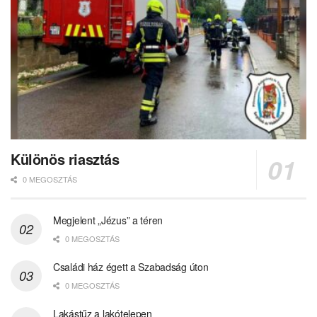
Különös riasztás
0 MEGOSZTÁS
Megjelent „Jézus” a téren
0 MEGOSZTÁS
Családi ház égett a Szabadság úton
0 MEGOSZTÁS
Lakástűz a lakótelepen