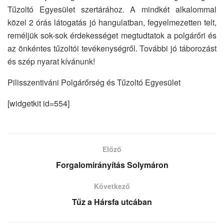
Tűzoltó Egyesület szertárához. A mindkét alkalommal
közel 2 órás látogatás jó hangulatban, fegyelmezetten telt,
reméljük sok-sok érdekességet megtudtatok a polgárőri és
az önkéntes tűzoltói tevékenységről. További jó táborozást
és szép nyarat kívánunk!
Pilisszentiváni Polgárőrség és Tűzoltó Egyesület
[widgetkit id=554]
Előző
Forgalomirányítás Solymáron
Következő
Tűz a Hársfa utcában