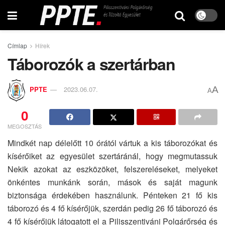
Címlap
Hírek
Táborozók a szertárban
A
PPTE
2023.06.07.
A
0
MEGOSZTÁS
Mindkét nap délelőtt 10 órától vártuk a kis táborozókat és
kísérőiket az egyesület szertáránál, hogy megmutassuk
Nekik azokat az eszközöket, felszereléseket, melyeket
önkéntes munkánk során, mások és saját magunk
biztonsága érdekében használunk. Pénteken 21 fő kis
táborozó és 4 fő kísérőjük, szerdán pedig 26 fő táborozó és
4 fő kísérőjük látogatott el a Pilisszentiváni Polgárőrség és