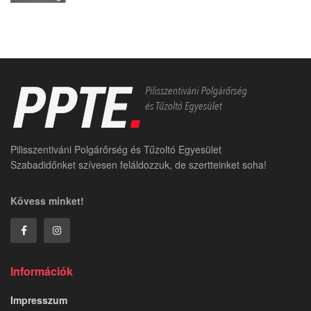
Pilisszentiváni Polgárőrség és Tűzoltó Egyesület
Szabadidőnket szívesen feláldozzuk, de szertteinket soha!
Kövess minket!
Információk
Impresszum