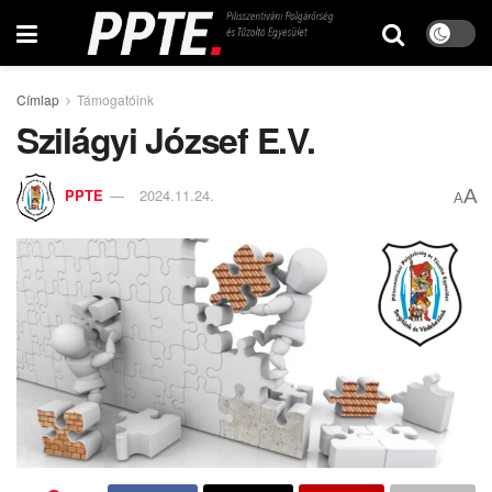
Címlap
Támogatóink
Szilágyi József E.V.
A
PPTE
2024.11.24.
A