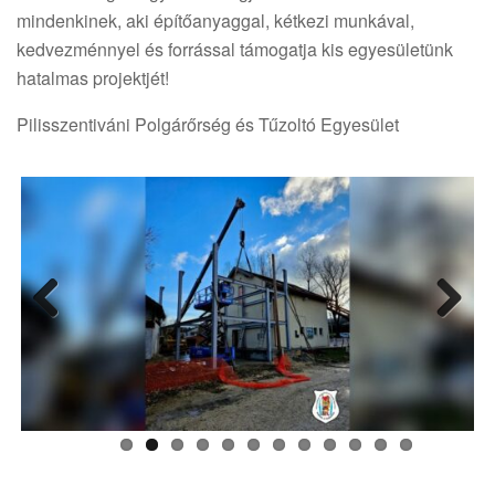
mindenkinek, aki építőanyaggal, kétkezi munkával,
kedvezménnyel és forrással támogatja kis egyesületünk
hatalmas projektjét!
Pilisszentiváni Polgárőrség és Tűzoltó Egyesület
Previ
Next
ous