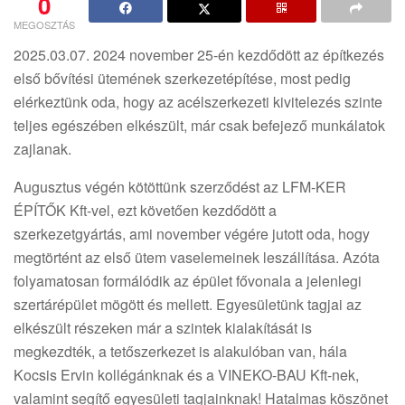
0
MEGOSZTÁS
2025.03.07. 2024 november 25-én kezdődött az építkezés
első bővítési ütemének szerkezetépítése, most pedig
elérkeztünk oda, hogy az acélszerkezeti kivitelezés szinte
teljes egészében elkészült, már csak befejező munkálatok
zajlanak.
Augusztus végén kötöttünk szerződést az LFM-KER
ÉPÍTŐK Kft-vel, ezt követően kezdődött a
szerkezetgyártás, ami november végére jutott oda, hogy
megtörtént az első ütem vaselemeinek leszállítása. Azóta
folyamatosan formálódik az épület fővonala a jelenlegi
szertárépület mögött és mellett. Egyesületünk tagjai az
elkészült részeken már a szintek kialakítását is
megkezdték, a tetőszerkezet is alakulóban van, hála
Kocsis Ervin kollégánknak és a VINEKO-BAU Kft-nek,
valamint segítő egyesületi tagjainknak! Hatalmas köszönet