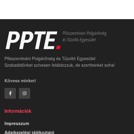
Pilisszentiváni Polgárőrség és Tűzoltó Egyesület
Szabadidőnket szívesen feláldozzuk, de szertteinket soha!
Kövess minket!
Információk
Impresszum
Adatkezelési tájékoztató