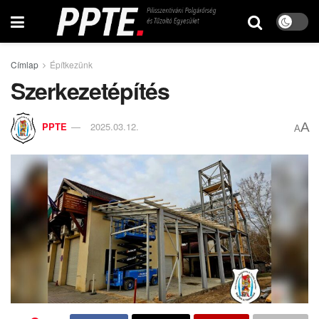
Címlap
Építkezünk
Szerkezetépítés
A
PPTE
2025.03.12.
A