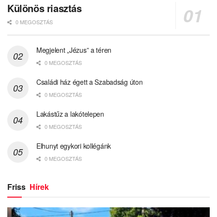
Különös riasztás
0 MEGOSZTÁS
Megjelent „Jézus” a téren
0 MEGOSZTÁS
Családi ház égett a Szabadság úton
0 MEGOSZTÁS
Lakástűz a lakótelepen
0 MEGOSZTÁS
Elhunyt egykori kollégánk
0 MEGOSZTÁS
Friss
Hírek