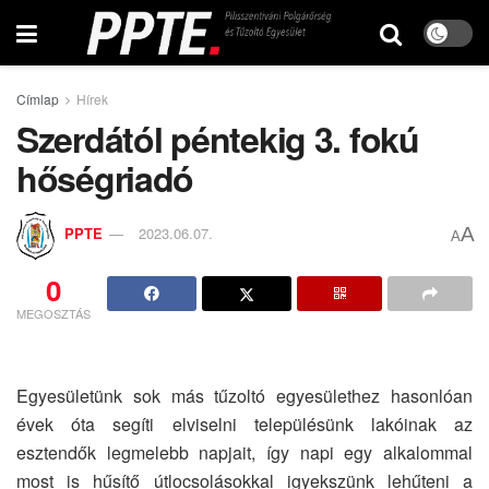
Címlap
Hírek
Szerdától péntekig 3. fokú
hőségriadó
A
PPTE
2023.06.07.
A
0
MEGOSZTÁS
Egyesületünk sok más tűzoltó egyesülethez hasonlóan
évek óta segíti elviselni településünk lakóinak az
esztendők legmelebb napjait, így napi egy alkalommal
most is hűsítő útlocsolásokkal igyekszünk lehűteni a