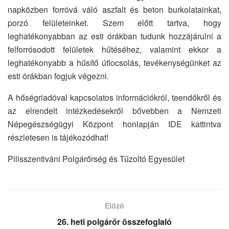
napközben forróvá váló aszfalt és beton burkolatainkat,
porzó felületeinket. Szem előtt tartva, hogy
leghatékonyabban az esti órákban tudunk hozzájárulni a
felforrósodott felületek hűtéséhez, valamint ekkor a
leghatékonyabb a hűsítő útlocsolás, tevékenységünket az
esti órákban fogjuk végezni.
A hőségriadóval kapcsolatos információkról, teendőkről és
az elrendelt intézkedésekről bővebben a Nemzeti
Népegészségügyi Központ honlapján IDE kattintva
részletesen is tájékozódhat!
Pilisszentiváni Polgárőrség és Tűzoltó Egyesület
Előző
26. heti polgárőr összefoglaló