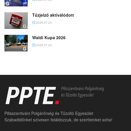
Tűzjelző aktiválódott
2026.07.23.
Waldi Kupa 2026
2026.07.23.
Pilisszentiváni Polgárőrség és Tűzoltó Egyesület
Szabadidőnket szívesen feláldozzuk, de szertteinket soha!