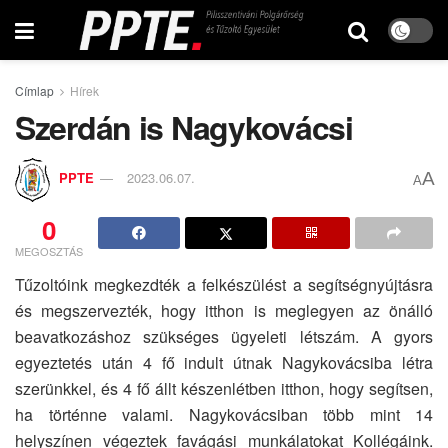
Címlap
Hírek
Szerdán is Nagykovácsi
A
PPTE
2023.06.07.
A
0
MEGOSZTÁS
Tűzoltóink megkezdték a felkészülést a segítségnyújtásra
és megszervezték, hogy itthon is meglegyen az önálló
beavatkozáshoz szükséges ügyeleti létszám. A gyors
egyeztetés után 4 fő indult útnak Nagykovácsiba létra
szerünkkel, és 4 fő állt készenlétben itthon, hogy segítsen,
ha történne valami. Nagykovácsiban több mint 14
helyszínen végeztek favágási munkálatokat Kollégáink.