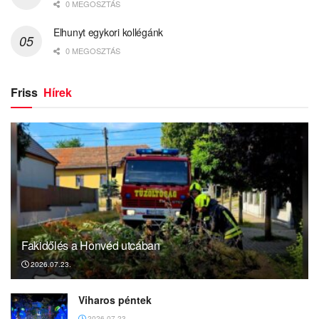
0 MEGOSZTÁS
Elhunyt egykori kollégánk
0 MEGOSZTÁS
Friss
Hírek
Fakidőlés a Honvéd utcában
2026.07.23.
Viharos péntek
2026.07.23.