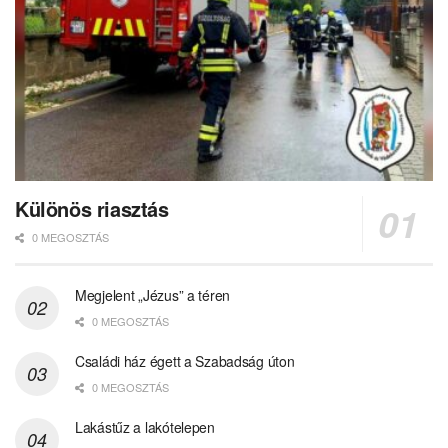
Különös riasztás
0 MEGOSZTÁS
Megjelent „Jézus” a téren
0 MEGOSZTÁS
Családi ház égett a Szabadság úton
0 MEGOSZTÁS
Lakástűz a lakótelepen