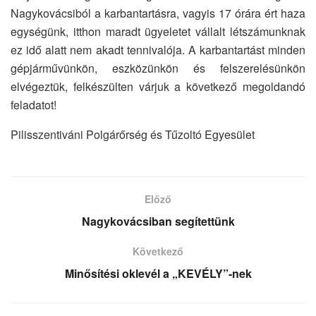
Nagykovácsiból a karbantartásra, vagyis 17 órára ért haza
egységünk, itthon maradt ügyeletet vállalt létszámunknak
ez idő alatt nem akadt tennivalója. A karbantartást minden
gépjárművünkön, eszközünkön és felszerelésünkön
elvégeztük, felkészülten várjuk a következő megoldandó
feladatot!
Pilisszentiváni Polgárőrség és Tűzoltó Egyesület
Előző
Nagykovácsiban segítettünk
Következő
Minősítési oklevél a „KEVÉLY”-nek