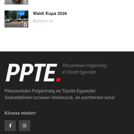
Waldi Kupa 2026
2026.07.23.
Pilisszentiváni Polgárőrség és Tűzoltó Egyesület
Szabadidőnket szívesen feláldozzuk, de szertteinket soha!
Kövess minket!