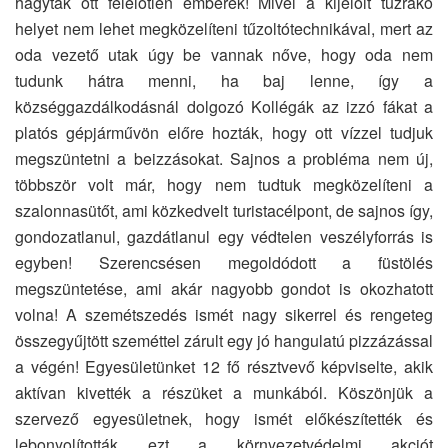
hagyták ott felelőtlen emberek! Mivel a kijelölt tűzrakó
helyet nem lehet megközelíteni tűzoltótechnikával, mert az
oda vezető utak úgy be vannak nőve, hogy oda nem
tudunk hátra menni, ha baj lenne, így a
községgazdálkodásnál dolgozó Kollégák az izzó fákat a
platós gépjárművön előre hozták, hogy ott vízzel tudjuk
megszüntetni a beizzásokat. Sajnos a probléma nem új,
többször volt már, hogy nem tudtuk megközelíteni a
szalonnasütőt, ami közkedvelt turistacélpont, de sajnos így,
gondozatlanul, gazdátlanul egy védtelen veszélyforrás is
egyben! Szerencsésen megoldódott a füstölés
megszüntetése, ami akár nagyobb gondot is okozhatott
volna! A szemétszedés ismét nagy sikerrel és rengeteg
összegyűjtött szeméttel zárult egy jó hangulatú pizzázással
a végén! Egyesületünket 12 fő résztvevő képviselte, akik
aktívan kivették a részüket a munkából. Köszönjük a
szervező egyesületnek, hogy ismét előkészítették és
lebonyolították ezt a környezetvédelmi akciót