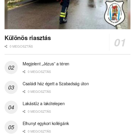
Különös riasztás
0 MEGOSZTÁS
Megjelent „Jézus” a téren
0 MEGOSZTÁS
Családi ház égett a Szabadság úton
0 MEGOSZTÁS
Lakástűz a lakótelepen
0 MEGOSZTÁS
Elhunyt egykori kollégánk
0 MEGOSZTÁS