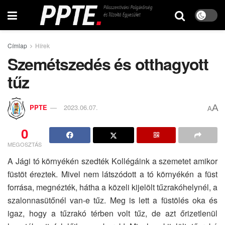
Címlap
Hírek
Szemétszedés és otthagyott
tűz
A
PPTE
2023.06.07.
A
0
MEGOSZTÁS
A Jági tó környékén szedték Kollégáink a szemetet amikor
füstöt éreztek. Mivel nem látszódott a tó környékén a füst
forrása, megnézték, hátha a közeli kijelölt tűzrakóhelynél, a
szalonnasütőnél van-e tűz. Meg is lett a füstölés oka és
igaz, hogy a tűzrakó térben volt tűz, de azt őrizetlenül