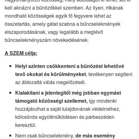
kell aknázni a bűnözőkkel szemben. Az ilyen, ritkának
mondható közösségek egyik fő fegyvere lehet az
összetartás, amely gátat szabna a bűncselekmények
elszaporodásának, vagy legalább a meglévő
bűncselekményszám növekedésének.
A SZEM célja:
Helyi szinten csökkenteni a bűnözést lehetővé
tevő okokat és körülményeket
, tevékenyen segíteni
az áldozattá válás megelőzését.
Kialakítani a jelenlegitől még jobban egymást
támogató közösségi szellemet,
így mindenki
hozzájárulhat a saját tulajdonának védelméhez,
kölcsönös együttműködésen és párbeszéden
keresztül.
Nem csak bűncselekmény,
de más esemény