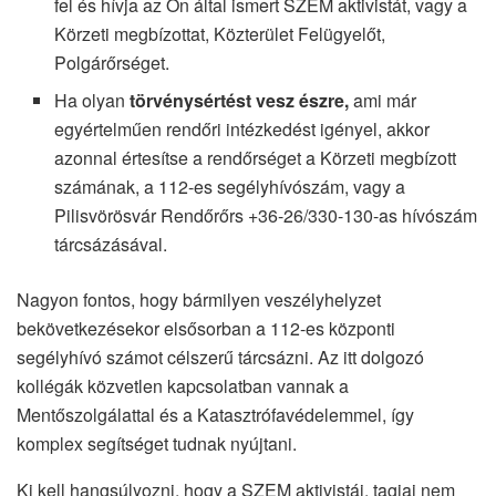
fel és hívja az Ön által ismert SZEM aktivistát, vagy a
Körzeti megbízottat, Közterület Felügyelőt,
Polgárőrséget.
Ha olyan
törvénysértést vesz észre,
ami már
egyértelműen rendőri intézkedést igényel, akkor
azonnal értesítse a rendőrséget a Körzeti megbízott
számának, a 112-es segélyhívószám, vagy a
Pilisvörösvár Rendőrőrs +36-26/330-130-as hívószám
tárcsázásával.
Nagyon fontos, hogy bármilyen veszélyhelyzet
bekövetkezésekor elsősorban a 112-es központi
segélyhívó számot célszerű tárcsázni. Az itt dolgozó
kollégák közvetlen kapcsolatban vannak a
Mentőszolgálattal és a Katasztrófavédelemmel, így
komplex segítséget tudnak nyújtani.
Ki kell hangsúlyozni, hogy a SZEM aktivistái, tagjai nem