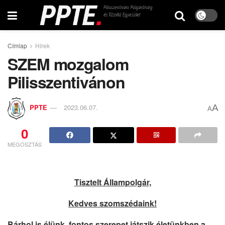
Címlap
Hírek
SZEM mozgalom
Pilisszentivánon
A
PPTE
2023.06.07.
A
0
MEGOSZTÁS
Tisztelt Állampolgár,
Kedves szomszédaink!
Bárhol is élünk, fontos szerepet játszik életünkben a