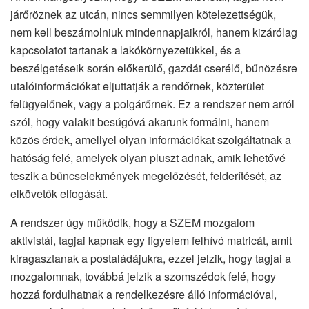
járőröznek az utcán, nincs semmilyen kötelezettségük,
nem kell beszámolniuk mindennapjaikról, hanem kizárólag
kapcsolatot tartanak a lakókörnyezetükkel, és a
beszélgetéseik során előkerülő, gazdát cserélő, bűnözésre
utalóinformációkat eljuttatják a rendőrnek, közterület
felügyelőnek, vagy a polgárőrnek. Ez a rendszer nem arról
szól, hogy valakit besúgóvá akarunk formálni, hanem
közös érdek, amellyel olyan információkat szolgáltatnak a
hatóság felé, amelyek olyan pluszt adnak, amik lehetővé
teszik a bűncselekmények megelőzését, felderítését, az
elkövetők elfogását.
A rendszer úgy működik, hogy a SZEM mozgalom
aktivistái, tagjai kapnak egy figyelem felhívó matricát, amit
kiragasztanak a postaládájukra, ezzel jelzik, hogy tagjai a
mozgalomnak, továbbá jelzik a szomszédok felé, hogy
hozzá fordulhatnak a rendelkezésre álló információval,