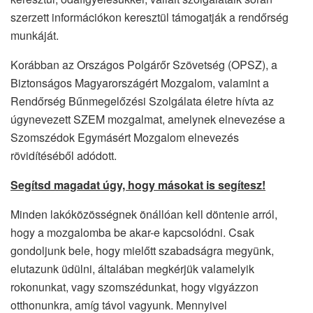
szerzett információkon keresztül támogatják a rendőrség
munkáját.
Korábban az Országos Polgárőr Szövetség (OPSZ), a
Biztonságos Magyarországért Mozgalom, valamint a
Rendőrség Bűnmegelőzési Szolgálata életre hívta az
úgynevezett SZEM mozgalmat, amelynek elnevezése a
Szomszédok Egymásért Mozgalom elnevezés
rövidítéséből adódott.
Segítsd magadat úgy, hogy másokat is segítesz!
Minden lakóközösségnek önállóan kell döntenie arról,
hogy a mozgalomba be akar-e kapcsolódni. Csak
gondoljunk bele, hogy mielőtt szabadságra megyünk,
elutazunk üdülni, általában megkérjük valamelyik
rokonunkat, vagy szomszédunkat, hogy vigyázzon
otthonunkra, amíg távol vagyunk. Mennyivel