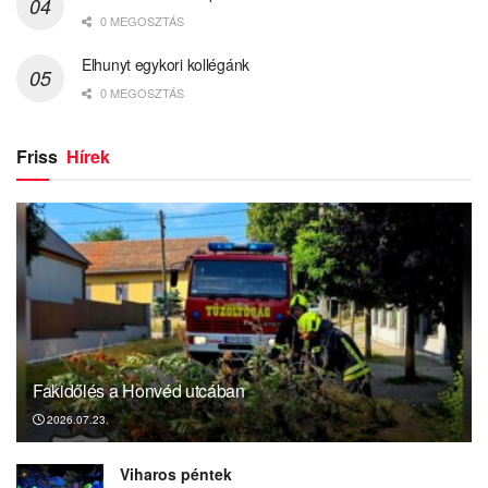
0 MEGOSZTÁS
Elhunyt egykori kollégánk
0 MEGOSZTÁS
Friss
Hírek
Fakidőlés a Honvéd utcában
2026.07.23.
Viharos péntek