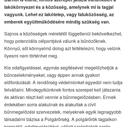
lakókörnyezet és a közösség, amelynek mi is tagjai
vagyunk. Lehet ez lakótelep, vagy faluközösség, az
emberek együttműködésére mindig szükség van.
Sajnos a közösségek méretétől függetlenül bekövetkezhet,
hogy potenciális célpontjává válunk a bűnözőknek.
Könnyű, sőt könnyelmű dolog azt feltételezni, hogy velünk
ilyesmi nem történhet meg.
Kis odafigyeléssel, egymás segítésével megelőzhetjük a
bűncselekményeket, vagy éppen annak gyakori
előfordulását. A rendőrség védelmünket egyedül nem tudja
felvállalni. Mindegyikünknek fontos szerepet kell játszania
és aktívan részt kell vennie a bűnmegelőzésben. Ennek
érdekében sorra alakulnak és alakultak a civil
bűnmegelőzési szervezetek, melyeknek egyik legnagyobb
társadalmi bázisa a Polgárőrség. A polgárőrök tagjaikon
keresztül, odafigyelésükkel, vállalt szolgálataik során