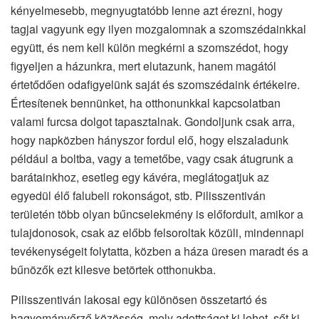
kényelmesebb, megnyugtatóbb lenne azt érezni, hogy
tagjai vagyunk egy ilyen mozgalomnak a szomszédainkkal
együtt, és nem kell külön megkérni a szomszédot, hogy
figyeljen a házunkra, mert elutazunk, hanem magától
értetődően odafigyelünk saját és szomszédaink értékeire.
Értesítenek bennünket, ha otthonunkkal kapcsolatban
valami furcsa dolgot tapasztalnak. Gondoljunk csak arra,
hogy napközben hányszor fordul elő, hogy elszaladunk
például a boltba, vagy a temetőbe, vagy csak átugrunk a
barátainkhoz, esetleg egy kávéra, meglátogatjuk az
egyedül élő falubeli rokonságot, stb. Pilisszentiván
területén több olyan bűncselekmény is előfordult, amikor a
tulajdonosok, csak az előbb felsoroltak közüli, mindennapi
tevékenységeit folytatta, közben a háza üresen maradt és a
bűnözők ezt kilesve betörtek otthonukba.
Pilisszentiván lakosai egy különösen összetartó és
hagyományőrző közösség, mely adottságot ki lehet, sőt ki