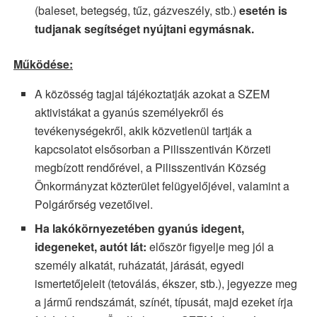
(baleset, betegség, tűz, gázveszély, stb.)
esetén is
tudjanak segítséget nyújtani egymásnak.
Működése:
A közösség tagjai tájékoztatják azokat a SZEM
aktivistákat a gyanús személyekről és
tevékenységekről, akik közvetlenül tartják a
kapcsolatot elsősorban a Pilisszentiván Körzeti
megbízott rendőrével, a Pilisszentiván Község
Önkormányzat közterület felügyelőjével, valamint a
Polgárőrség vezetőivel.
Ha lakókörnyezetében gyanús idegent,
idegeneket, autót lát:
először figyelje meg jól a
személy alkatát, ruházatát, járását, egyedi
ismertetőjeleit (tetoválás, ékszer, stb.), jegyezze meg
a jármű rendszámát, színét, típusát, majd ezeket írja