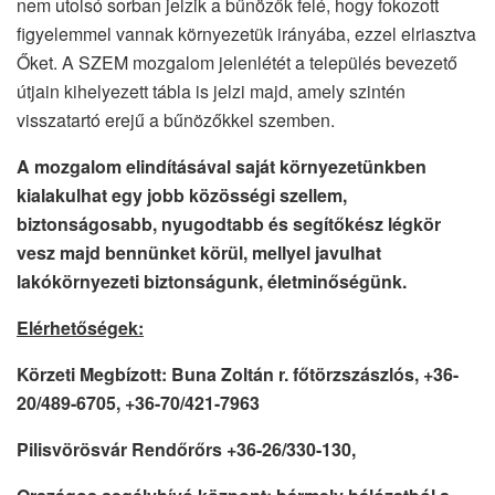
nem utolsó sorban jelzik a bűnözők felé, hogy fokozott
figyelemmel vannak környezetük irányába, ezzel elriasztva
Őket. A SZEM mozgalom jelenlétét a település bevezető
útjain kihelyezett tábla is jelzi majd, amely szintén
visszatartó erejű a bűnözőkkel szemben.
A mozgalom elindításával saját környezetünkben
kialakulhat egy jobb közösségi szellem,
biztonságosabb, nyugodtabb és segítőkész légkör
vesz majd bennünket körül, mellyel javulhat
lakókörnyezeti biztonságunk, életminőségünk.
Elérhetőségek:
Körzeti Megbízott: Buna Zoltán r. főtörzszászlós, +36-
20/489-6705, +36-70/421-7963
Pilisvörösvár Rendőrőrs +36-26/330-130,