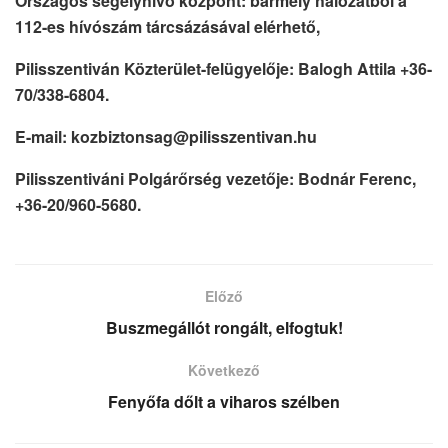
Országos segélyhívó központ: bármely hálózatból a
112-es hívószám tárcsázásával elérhető,
Pilisszentiván Közterület-felügyelője: Balogh Attila +36-
70/338-6804.
E-mail: kozbiztonsag@pilisszentivan.hu
Pilisszentiváni Polgárőrség vezetője: Bodnár Ferenc,
+36-20/960-5680.
Előző
Buszmegállót rongált, elfogtuk!
Következő
Fenyőfa dőlt a viharos szélben