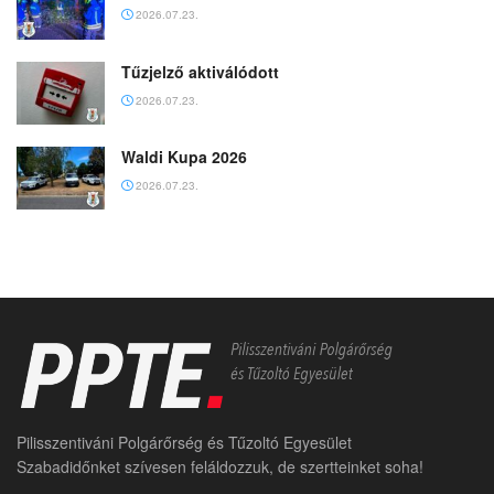
2026.07.23.
Tűzjelző aktiválódott
2026.07.23.
Waldi Kupa 2026
2026.07.23.
Pilisszentiváni Polgárőrség és Tűzoltó Egyesület
Szabadidőnket szívesen feláldozzuk, de szertteinket soha!