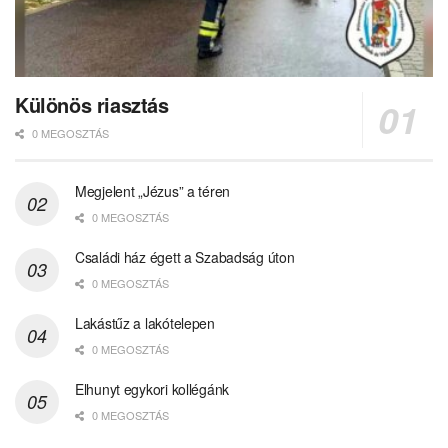
Különös riasztás
0 MEGOSZTÁS
Megjelent „Jézus” a téren
0 MEGOSZTÁS
Családi ház égett a Szabadság úton
0 MEGOSZTÁS
Lakástűz a lakótelepen
0 MEGOSZTÁS
Elhunyt egykori kollégánk
0 MEGOSZTÁS