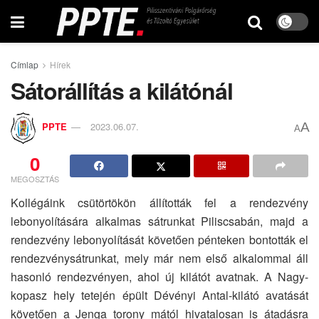
Címlap
Hírek
Sátorállítás a kilátónál
A
PPTE
2023.06.07.
A
0
MEGOSZTÁS
Kollégáink csütörtökön állították fel a rendezvény
lebonyolítására alkalmas sátrunkat Piliscsabán, majd a
rendezvény lebonyolítását követően pénteken bontották el
rendezvénysátrunkat, mely már nem első alkalommal áll
hasonló rendezvényen, ahol új kilátót avatnak. A Nagy-
kopasz hely tetején épült Dévényi Antal-kilátó avatását
követően a Jenga torony mától hivatalosan is átadásra