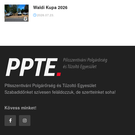
Waldi Kupa 2026
2026.07.23.
Pilisszentiváni Polgárőrség és Tűzoltó Egyesület
Szabadidőnket szívesen feláldozzuk, de szertteinket soha!
Kövess minket!