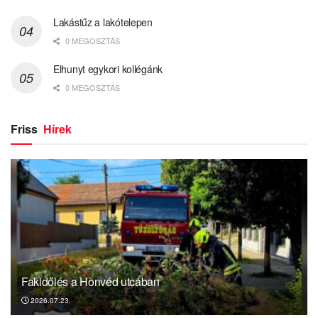
Lakástűz a lakótelepen
0 MEGOSZTÁS
Elhunyt egykori kollégánk
0 MEGOSZTÁS
Friss
Hírek
Fakidőlés a Honvéd utcában
2026.07.23.