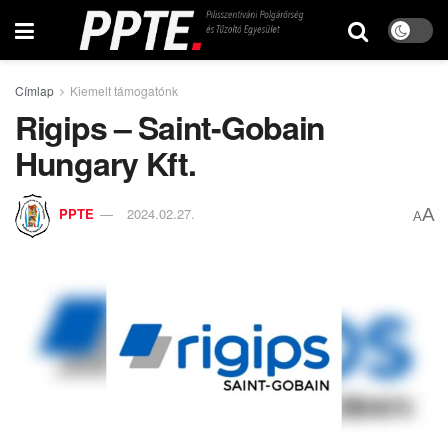
Címlap
Kiemelt támogatónk
Rigips – Saint-Gobain
Hungary Kft.
A
PPTE
2024.02.27.
A