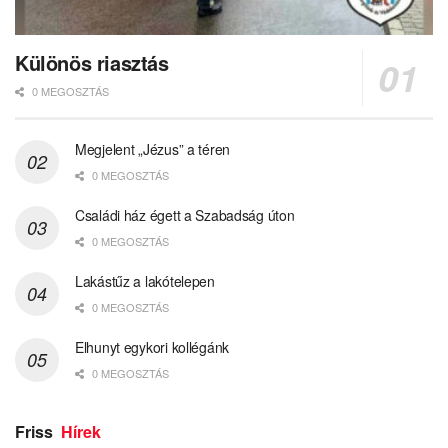
Különös riasztás
0 MEGOSZTÁS
Megjelent „Jézus” a téren
0 MEGOSZTÁS
Családi ház égett a Szabadság úton
0 MEGOSZTÁS
Lakástűz a lakótelepen
0 MEGOSZTÁS
Elhunyt egykori kollégánk
0 MEGOSZTÁS
Friss
Hírek