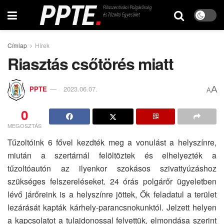
Címlap
Hírek
Riasztás csőtörés miatt
A
PPTE
2023.06.07.
A
0
MEGOSZTÁS
Tűzoltóink 6 fővel kezdték meg a vonulást a helyszínre,
miután a szertárnál felöltöztek és elhelyezték a
tűzoltóautón az ilyenkor szokásos szivattyúzáshoz
szükséges felszereléseket. 24 órás polgárőr ügyeletben
lévő járőreink is a helyszínre jöttek, Ők feladatul a terület
lezárását kapták kárhely-parancsnokunktól. Jelzett helyen
a kapcsolatot a tulajdonossal felvettük, elmondása szerint