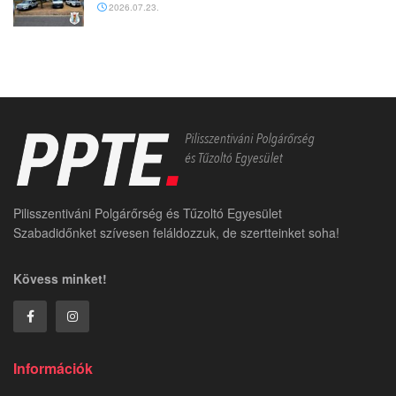
2026.07.23.
Pilisszentiváni Polgárőrség és Tűzoltó Egyesület
Szabadidőnket szívesen feláldozzuk, de szertteinket soha!
Kövess minket!
Információk