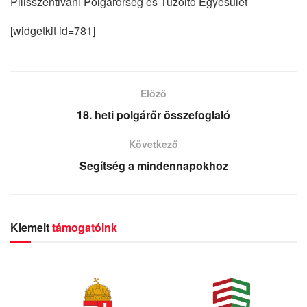
Pilisszentiváni Polgárőrség és Tűzoltó Egyesület
[widgetkit id=781]
Előző
18. heti polgárőr összefoglaló
Következő
Segítség a mindennapokhoz
Kiemelt
támogatóink