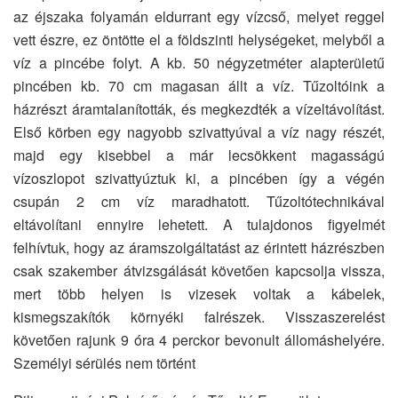
az éjszaka folyamán eldurrant egy vízcső, melyet reggel
vett észre, ez öntötte el a földszinti helységeket, melyből a
víz a pincébe folyt. A kb. 50 négyzetméter alapterületű
pincében kb. 70 cm magasan állt a víz. Tűzoltóink a
házrészt áramtalanították, és megkezdték a vízeltávolítást.
Első körben egy nagyobb szivattyúval a víz nagy részét,
majd egy kisebbel a már lecsökkent magasságú
vízoszlopot szivattyúztuk ki, a pincében így a végén
csupán 2 cm víz maradhatott. Tűzoltótechnikával
eltávolítani ennyire lehetett. A tulajdonos figyelmét
felhívtuk, hogy az áramszolgáltatást az érintett házrészben
csak szakember átvizsgálását követően kapcsolja vissza,
mert több helyen is vizesek voltak a kábelek,
kismegszakítók környéki falrészek. Visszaszerelést
követően rajunk 9 óra 4 perckor bevonult állomáshelyére.
Személyi sérülés nem történt