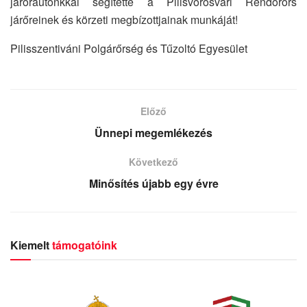
járőrautónkkal segítette a Pilisvörösvári Rendőrőrs
járőreinek és körzeti megbízottjainak munkáját!
Pilisszentiváni Polgárőrség és Tűzoltó Egyesület
Előző
Ünnepi megemlékezés
Következő
Minősítés újabb egy évre
Kiemelt
támogatóink