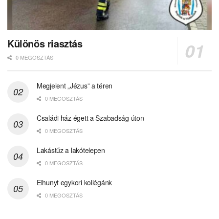
Különös riasztás
0 MEGOSZTÁS
Megjelent „Jézus” a téren
0 MEGOSZTÁS
Családi ház égett a Szabadság úton
0 MEGOSZTÁS
Lakástűz a lakótelepen
0 MEGOSZTÁS
Elhunyt egykori kollégánk
0 MEGOSZTÁS