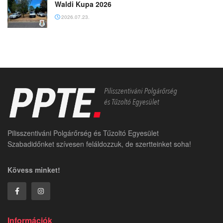
Waldi Kupa 2026
2026.07.23.
Pilisszentiváni Polgárőrség és Tűzoltó Egyesület
Szabadidőnket szívesen feláldozzuk, de szertteinket soha!
Kövess minket!
Információk