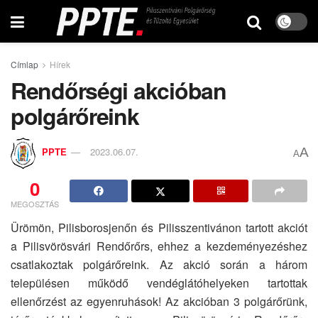
Címlap
Hírek
Rendőrségi akcióban
polgárőreink
A
PPTE
2023.06.07.
A
0
MEGOSZTÁS
Ürömön, Pilisborosjenőn és Pilisszentivánon tartott akciót
a Pilisvörösvári Rendőrőrs, ehhez a kezdeményezéshez
csatlakoztak polgárőreink. Az akció során a három
településen működő vendéglátóhelyeken tartottak
ellenőrzést az egyenruhások! Az akcióban 3 polgárőrünk,