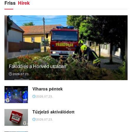
Friss
Hírek
Fakidőlés a Honvéd utcában
2026.07.23.
Viharos péntek
2026.07.23.
Tűzjelző aktiválódott
2026.07.23.