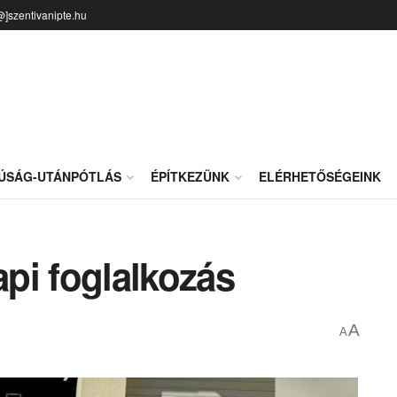
@]szentivanipte.hu
JÚSÁG-UTÁNPÓTLÁS
ÉPÍTKEZÜNK
ELÉRHETŐSÉGEINK
pi foglalkozás
A
A