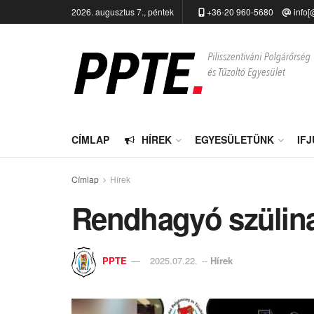
2026. augusztus 7., péntek
+36-20 960-5680
info[
CÍMLAP
HÍREK
EGYESÜLETÜNK
IF
Címlap
Hírek
Rendhagyó szülina
PPTE
2025.07.22.
--
Hírek