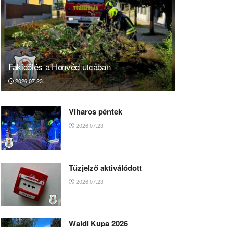
Fakidőlés a Honvéd utcában
2026.07.23.
Viharos péntek
2026.07.23.
Tűzjelző aktiválódott
2026.07.23.
Waldi Kupa 2026