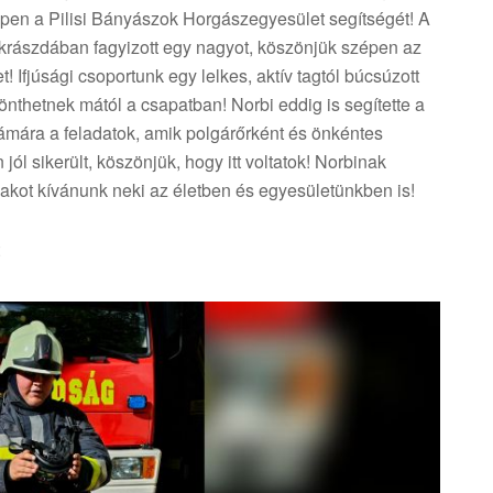
épen a Pilisi Bányászok Horgászegyesület segítségét! A
ukrászdában fagyizott egy nagyot, köszönjük szépen az
 Ifjúsági csoportunk egy lelkes, aktív tagtól búcsúzott
zönthetnek mától a csapatban! Norbi eddig is segítette a
ámára a feladatok, amik polgárőrként és önkéntes
jól sikerült, köszönjük, hogy itt voltatok! Norbinak
akot kívánunk neki az életben és egyesületünkben is!