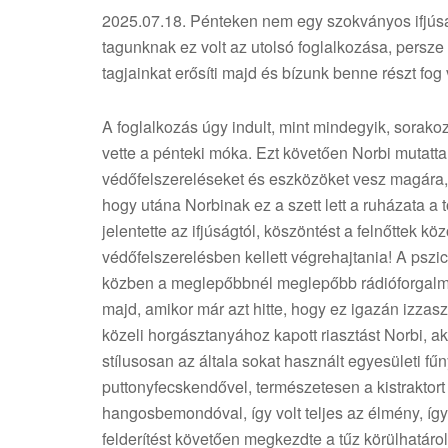
2025.07.18. Pénteken nem egy szokványos ifjúsági
tagunknak ez volt az utolsó foglalkozása, persze r
tagjainkat erősíti majd és bízunk benne részt fog 
A foglalkozás úgy indult, mint mindegyik, sorakoz
vette a pénteki móka. Ezt követően Norbi mutatta
védőfelszereléseket és eszközöket vesz magára, 
hogy utána Norbinak ez a szett lett a ruházata a 
jelentette az ifjúságtól, köszöntést a felnőttek kö
védőfelszerelésben kellett végrehajtania! A psz
közben a meglepőbbnél meglepőbb rádióforgalmazá
majd, amikor már azt hitte, hogy ez igazán izzaszt
közeli horgásztanyához kapott riasztást Norbi, aki
stílusosan az általa sokat használt egyesületi fűny
puttonyfecskendővel, természetesen a kistraktort
hangosbemondóval, így volt teljes az élmény, így 
felderítést követően megkezdte a tűz körülhatáro