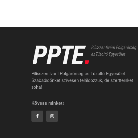
Pilisszentiváni Polgárőrség és Tűzoltó Egyesület
Szabadidőnket szívesen feláldozzuk, de szertteinket
soha!
Kövess minket!