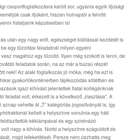
 csoportfoglalkozásra került sor, ugyanis egyik ifjúsági
eméljük csak ifjúként, hiszen holnaptól a felnőtt
venni fiataljaink képzéseiben is!
ás után egy nagy erőt, egészséget kiáltással kezdetét is
 be egy tűzoltási feladatnál milyen egyéni
vesz magához egy tűzoltó. Ilyen még szokott is lenni, de
további feladatok során, na az már a búcsú részét
zött neki! Az alaki foglalkozás jó móka, még ha ezt is
ichikai gyakorlókonténerben tájékozódás sötétben és
sok igazi kihívást jelentettek fiatal kollégánknak
ó feladat volt, érkezett is a következő „riasztása”. A
 aznap vehette át „T” kategóriás jogosítványát is, így
írótraktorral kellett a helyszínre vonulnia egy háti
 feldíszítettük kéklámpával és egy szirénázó
volt nagy a kihívás. Norbi a helyszínre száguldott és
lását, majd lefeketítését. Persze nem úszhatta meg