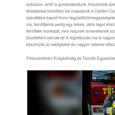
szárazon, erről is gondoskodtunk. Köszönjük sz
feladatokat követően kis csapatunk a Csillám C
ajándékba kapott finom fagylaltkülönlegességeket!
ma, felnőttjeink pedig egy lelkes, aktív tagot kös
felnőttek munkáját, nem lesznek ismeretlenek sz
tűzoltóként várnak rá! A foglalkozás ma is nagyon 
köszönjük az eddigieket és nagyon sikeres idősz
Pilisszentiváni Polgárőrség és Tűzoltó Egyesület