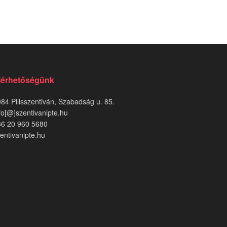
lérhetőségünk
84 Pilisszentiván, Szabadság u. 85.
fo[@]szentivanipte.hu
36 20 960 5680
entivanipte.hu