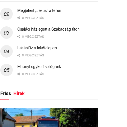
Megjelent „Jézus” a téren
0 MEGOSZTÁS
Családi ház égett a Szabadság úton
0 MEGOSZTÁS
Lakástűz a lakótelepen
0 MEGOSZTÁS
Elhunyt egykori kollégánk
0 MEGOSZTÁS
Friss
Hírek