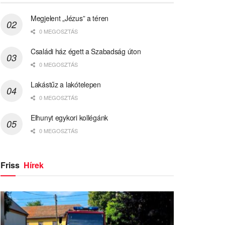
Megjelent „Jézus” a téren
0 MEGOSZTÁS
Családi ház égett a Szabadság úton
0 MEGOSZTÁS
Lakástűz a lakótelepen
0 MEGOSZTÁS
Elhunyt egykori kollégánk
0 MEGOSZTÁS
Friss
Hírek