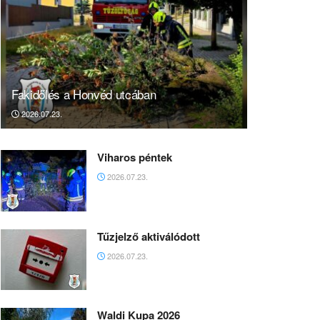
Fakidőlés a Honvéd utcában
2026.07.23.
Viharos péntek
2026.07.23.
Tűzjelző aktiválódott
2026.07.23.
Waldi Kupa 2026