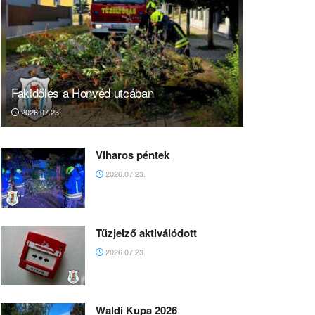
Fakidőlés a Honvéd utcában
2026.07.23.
Viharos péntek
2026.07.23.
Tűzjelző aktiválódott
2026.07.23.
Waldi Kupa 2026