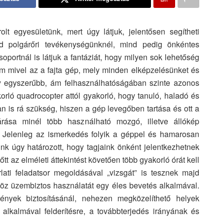
lt egyesületünk, mert úgy látjuk, jelentősen segítheti
d polgárőri tevékenységünknél, mind pedig önkéntes
portnál is látjuk a fantáziát, hogy milyen sok lehetőség
Ám mivel az a fajta gép, mely minden elképzelésünket és
egy egyszerűbb, ám felhasználhatóságában szinte azonos
orló quadrocopter attól gyakorló, hogy tanuló, haladó és
an is rá szükség, hiszen a gép levegőben tartása és ott a
rása minél több használható mozgó, illetve állókép
l. Jelenleg az ismerkedés folyik a géppel és hamarosan
k úgy határozott, hogy tagjaink önként jelentkezhetnek
t az elméleti áttekintést követően több gyakorló órát kell
ati feladatsor megoldásával „vizsgát” is tesznek majd
köz üzembiztos használatát egy éles bevetés alkalmával.
ények biztosításánál, nehezen megközelíthető helyek
 alkalmával felderítésre, a továbbterjedés irányának és