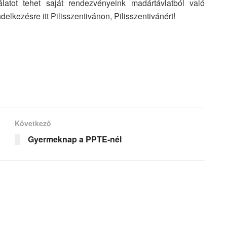
latot tehet saját rendezvényeink madártávlatból való
delkezésre itt Pilisszentivánon, Pilisszentivánért!
Következő
Gyermeknap a PPTE-nél