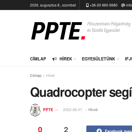
2026. augusztus 8., szombat
+36-20 960-5680
inf
CÍMLAP
HÍREK
EGYESÜLETÜNK
IF
Címlap
Hírek
Quadrocopter segí
PPTE
2023.06.07.
--
Hírek
0
2
Facebook meg