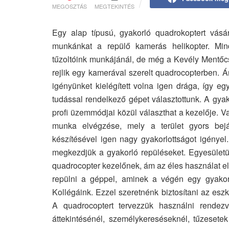
MEGOSZTÁS
MEGTEKINTÉS
Egy alap típusú, gyakorló quadrokoptert vásáro
munkánkat a repülő kamerás helikopter. Min
tűzoltóink munkájánál, de még a Kevély Mentőcso
rejlik egy kamerával szerelt quadrocopterben. 
igényünket kielégített volna igen drága, így 
tudással rendelkező gépet választottunk. A gyak
profi üzemmódjai közül választhat a kezelője. V
munka elvégzése, mely a terület gyors bejá
készítésével igen nagy gyakorlottságot igénye
megkezdjük a gyakorló repüléseket. Egyesületün
quadrocopter kezelőnek, ám az éles használat előt
repülni a géppel, aminek a végén egy gyakorl
Kollégáink. Ezzel szeretnénk biztosítani az esz
A quadrocoptert tervezzük használni rendezv
áttekintésénél, személykereséseknél, tűzesetek