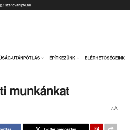
o[@]szentivanipte.hu
JÚSÁG-UTÁNPÓTLÁS
ÉPÍTKEZÜNK
ELÉRHETŐSÉGEINK
ti munkánkat
A
A
osztás
Twitter megosztás