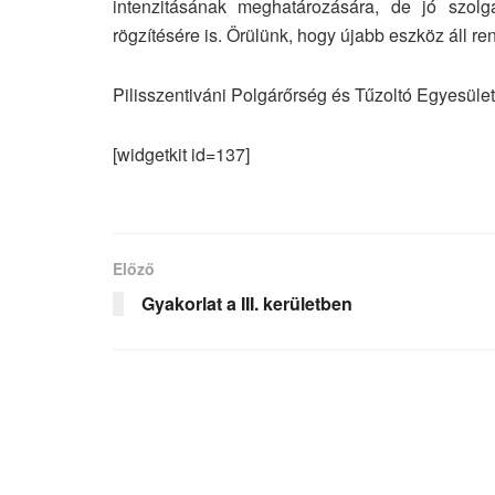
intenzitásának meghatározására, de jó szolgá
rögzítésére is. Örülünk, hogy újabb eszköz áll ren
Pilisszentiváni Polgárőrség és Tűzoltó Egyesület
[widgetkit id=137]
Előző
Gyakorlat a III. kerületben