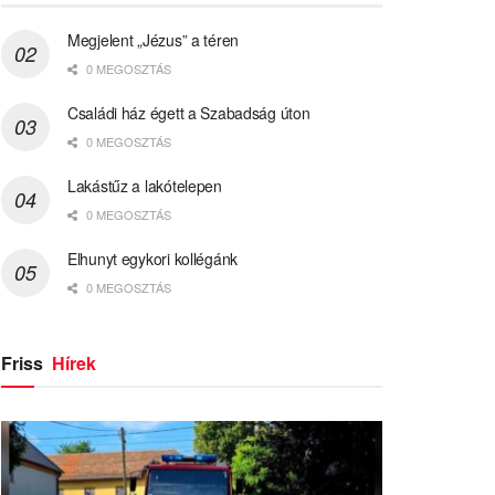
Megjelent „Jézus” a téren
0 MEGOSZTÁS
Családi ház égett a Szabadság úton
0 MEGOSZTÁS
Lakástűz a lakótelepen
0 MEGOSZTÁS
Elhunyt egykori kollégánk
0 MEGOSZTÁS
Friss
Hírek