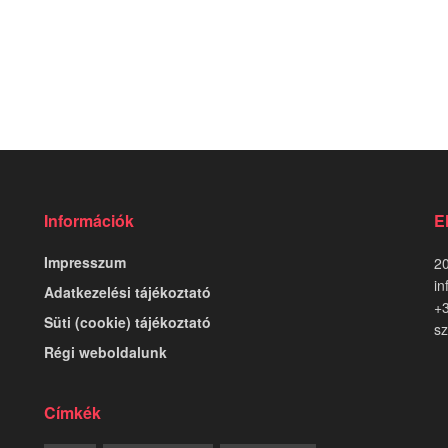
Információk
E
Impresszum
20
in
Adatkezelési tájékoztató
+
Süti (cookie) tájékoztató
sz
Régi weboldalunk
Címkék