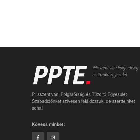
Pilisszentiváni Polgárőrség és Tűzoltó Egyesület
Szabadidőnket szívesen feláldozzuk, de szertteinket
soha!
Kövess minket!