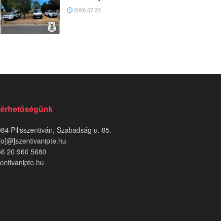
2026.07.23.
lérhetőségünk
84 Pilisszentiván, Szabadság u. 85.
fo[@]szentivanipte.hu
36 20 960 5680
entivanipte.hu