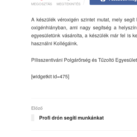
MEGOSZTÁS
MEGTEKINTÉS
A készülék véroxigén szintet mutat, mely segí
oxigénhiányban, ami nagy segítség a helyszí
egyesületünk vásárolta, a készülék már fel is k
használni Kollégáink.
Pilisszentiváni Polgárőrség és Tűzoltó Egyesület
[widgetkit id=475]
Előző
Profi drón segíti munkánkat