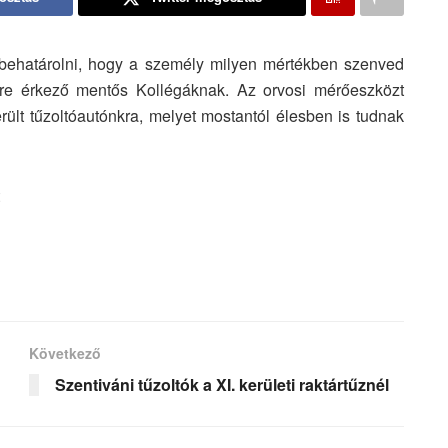
t behatárolni, hogy a személy milyen mértékben szenved
nre érkező mentős Kollégáknak. Az orvosi mérőeszközt
erült tűzoltóautónkra, melyet mostantól élesben is tudnak
Következő
Szentiváni tűzoltók a XI. kerületi raktártűznél