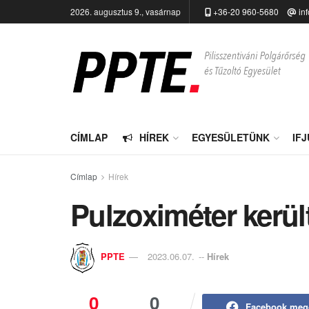
2026. augusztus 9., vasárnap
+36-20 960-5680
in
CÍMLAP
HÍREK
EGYESÜLETÜNK
IF
Címlap
Hírek
Pulzoximéter kerül
PPTE
2023.06.07.
--
Hírek
0
0
Facebook meg