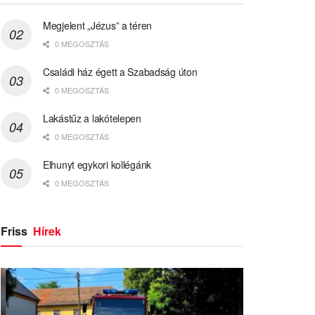
Megjelent „Jézus” a téren
0 MEGOSZTÁS
Családi ház égett a Szabadság úton
0 MEGOSZTÁS
Lakástűz a lakótelepen
0 MEGOSZTÁS
Elhunyt egykori kollégánk
0 MEGOSZTÁS
Friss
Hírek