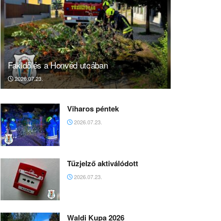
Fakidőlés a Honvéd utcában
2026.07.23.
Viharos péntek
2026.07.23.
Tűzjelző aktiválódott
2026.07.23.
Waldi Kupa 2026