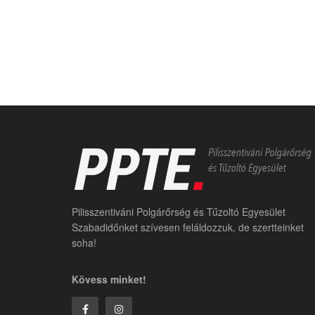
Pilisszentiváni Polgárőrség és Tűzoltó Egyesület
Szabadidőnket szívesen feláldozzuk, de szertteinket
soha!
Kövess minket!