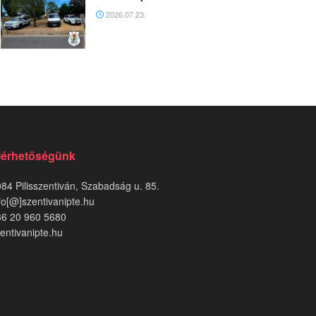
2026.07.23.
lérhetőségünk
84 Pilisszentiván, Szabadság u. 85.
fo[@]szentivanipte.hu
36 20 960 5680
entivanipte.hu