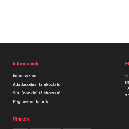
Információk
E
Impresszum
20
in
Adatkezelési tájékoztató
+
Süti (cookie) tájékoztató
sz
Régi weboldalunk
Címkék