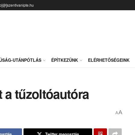
fo[@]szentivanipte.hu
JÚSÁG-UTÁNPÓTLÁS
ÉPÍTKEZÜNK
ELÉRHETŐSÉGEINK
t a tűzoltóautóra
A
A
osztás
Twitter megosztás