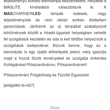
teljesítményű tölthető elemlámpa beszerzésére, melyeket a
MAGLITE kínálatából választottunk ki. A
MAG
CHARGER
LED
lámpák ledesek, nagy
teljesítményűek és nem utolsó sorban élettartam
garanciásak. Járőreink az új lámpákat szabályozott
körülmények között a híradó-ügyeleti helységben vehetik
fel szolgálatuk kezdetén és oda is kell töltőbe helyezniük a
szolgálatuk befejeztével. Bízunk benne, hogy ez a
beruházás is egy újabb előrelépést jelent, mely igazolja
majd a hozzá fűzött reményeket és szolgálja önkéntes
Kollégáinkat Pilisszentivánon, Pilisszentivánért!
Pilisszentiváni Polgárőrség és Tűzoltó Egyesület
[widgetkit id=527]
Előző