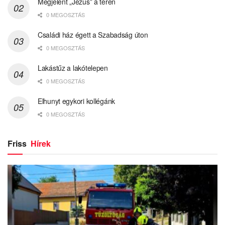
Megjelent „Jézus” a téren
0 MEGOSZTÁS
Családi ház égett a Szabadság úton
0 MEGOSZTÁS
Lakástűz a lakótelepen
0 MEGOSZTÁS
Elhunyt egykori kollégánk
0 MEGOSZTÁS
Friss
Hírek