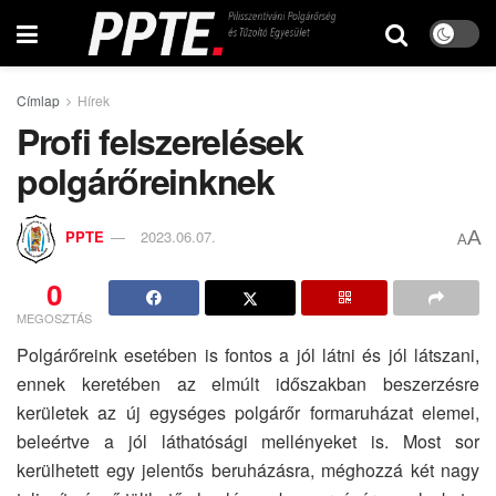
Címlap
Hírek
Profi felszerelések
polgárőreinknek
A
PPTE
2023.06.07.
A
0
MEGOSZTÁS
Polgárőreink esetében is fontos a jól látni és jól látszani,
ennek keretében az elmúlt időszakban beszerzésre
kerületek az új egységes polgárőr formaruházat elemei,
beleértve a jól láthatósági mellényeket is. Most sor
kerülhetett egy jelentős beruházásra, méghozzá két nagy