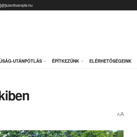
o[@]szentivanipte.hu
JÚSÁG-UTÁNPÓTLÁS
ÉPÍTKEZÜNK
ELÉRHETŐSÉGEINK
kiben
A
A