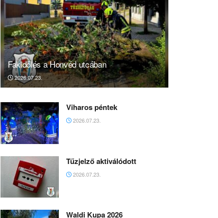
Fakidőlés a Honvéd utcában
2026.07.23.
Viharos péntek
2026.07.23.
Tűzjelző aktiválódott
2026.07.23.
Waldi Kupa 2026