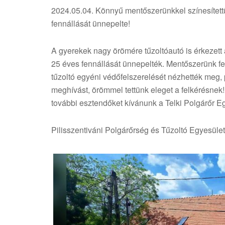
2024.05.04. Könnyű mentőszerünkkel színesítettü
fennállását ünnepelte!
A gyerekek nagy örömére tűzoltóautó is érkezett 
25 éves fennállását ünnepelték. Mentőszerünk fel
tűzoltó egyéni védőfelszerelését nézhették meg, 
meghívást, örömmel tettünk eleget a felkérésnek
további esztendőket kívánunk a Telki Polgárőr E
Pilisszentiváni Polgárőrség és Tűzoltó Egyesület