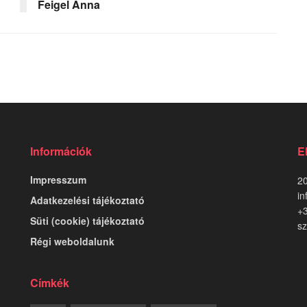
Feigel Anna
Információk
E
Impresszum
20
in
Adatkezelési tájékoztató
+
Süti (cookie) tájékoztató
sz
Régi weboldalunk
Címkék