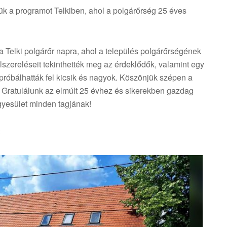
k a programot Telkiben, ahol a polgárőrség 25 éves
a Telki polgárőr napra, ahol a település polgárőrségének
szereléseit tekinthették meg az érdeklődők, valamint egy
próbálhatták fel kicsik és nagyok. Köszönjük szépen a
! Gratulálunk az elmúlt 25 évhez és sikerekben gazdag
gyesület minden tagjának!