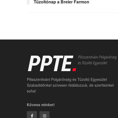
Tűzoltónap a Breier Farmon
Pilisszentiváni Polgárőrség és Tűzoltó Egyesület
Szabadidőnket szívesen feláldozzuk, de szertteinket
soha!
Kövess minket!