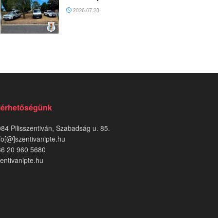
2026.07.23.
lérhetőségünk
84 Pilisszentiván, Szabadság u. 85.
fo[@]szentivanipte.hu
36 20 960 5680
entivanipte.hu