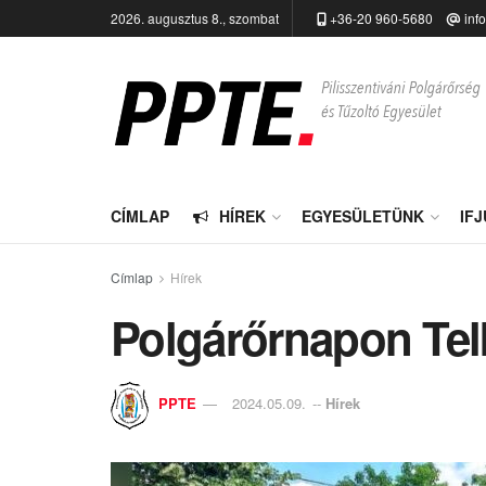
2026. augusztus 8., szombat
+36-20 960-5680
inf
CÍMLAP
HÍREK
EGYESÜLETÜNK
IF
Címlap
Hírek
Polgárőrnapon Tel
PPTE
2024.05.09.
--
Hírek