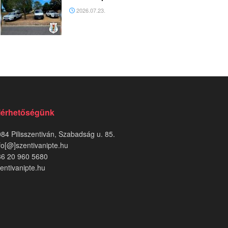
2026.07.23.
lérhetőségünk
84 Pilisszentiván, Szabadság u. 85.
fo[@]szentivanipte.hu
36 20 960 5680
entivanipte.hu