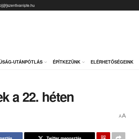
fo[@]szentivanipte.hu
JÚSÁG-UTÁNPÓTLÁS
ÉPÍTKEZÜNK
ELÉRHETŐSÉGEINK
k a 22. héten
A
A
osztás
Twitter megosztás