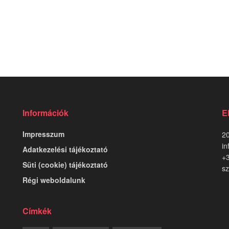
Információk
E
Impresszum
20
in
Adatkezelési tájékoztató
+
Süti (cookie) tájékoztató
sz
Régi weboldalunk
Címkék