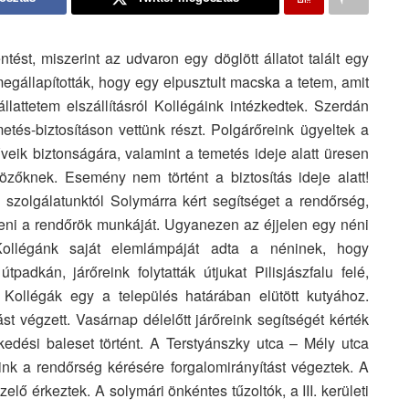
tést, miszerint az udvaron egy döglött állatot talált egy
megállapították, hogy egy elpusztult macska a tetem, amit
lattetem elszállításról Kollégáink intézkedtek. Szerdán
tés-biztosításon vettünk részt. Polgárőreink ügyeltek a
eik biztonságára, valamint a temetés ideje alatt üresen
özőknek. Esemény nem történt a biztosítás ideje alatt!
 szolgálatunktól Solymárra kért segítséget a rendőrség,
teni a rendőrök munkáját. Ugyanezen az éjjelen egy néni
Kollégánk saját elemlámpáját adta a néninek, hogy
dkán, járőreink folytatták útjukat Pilisjászfalu felé,
 Kollégák egy a település határában elütött kutyához.
st végzett. Vasárnap délelőtt járőreink segítségét kérték
kedési baleset történt. A Terstyánszky utca – Mély utca
ink a rendőrség kérésére forgalomirányítást végeztek. A
elő érkeztek. A solymári önkéntes tűzoltók, a III. kerületi