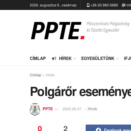
2026. augusztus 9., vasárnap
+36-20 960-5680
in
CÍMLAP
HÍREK
EGYESÜLETÜNK
IF
Címlap
Hírek
Polgárőr eseménye
PPTE
2023.06.07.
--
Hírek
0
2
Facebook meg