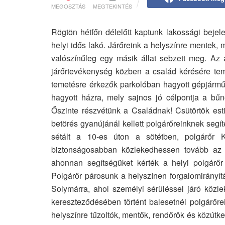
MEGOSZTÁS
MEGTEKINTÉS
Rögtön hétfőn délelőtt kaptunk lakossági bejelen
helyi idős lakó. Járőreink a helyszínre mentek, 
valószínűleg egy másik állat sebzett meg. Az ál
járőrtevékenység közben a család kérésére teme
temetésre érkezők parkolóban hagyott gépjárműv
hagyott házra, mely sajnos jó célpontja a bűn
Őszinte részvétünk a Családnak! Csütörtök esti
betörés gyanújánál kellett polgárőreinknek segí
sétált a 10-es úton a sötétben, polgárőr 
biztonságosabban közlekedhessen tovább az útpa
ahonnan segítségüket kérték a helyi polgárőr
Polgárőr párosunk a helyszínen forgalomirányítá
Solymárra, ahol személyi sérüléssel járó közle
kereszteződésében történt balesetnél polgárőre
helyszínre tűzoltók, mentők, rendőrök és közútkez