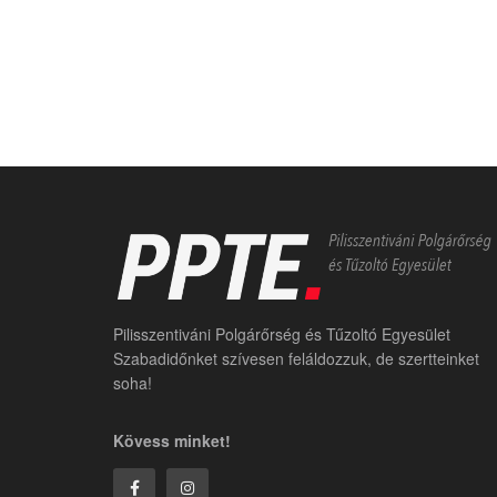
Pilisszentiváni Polgárőrség és Tűzoltó Egyesület
Szabadidőnket szívesen feláldozzuk, de szertteinket
soha!
Kövess minket!