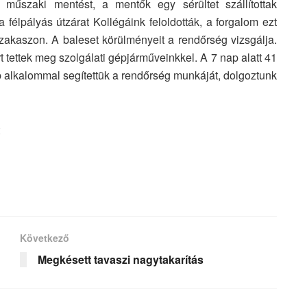
műszaki mentést, a mentők egy sérültet szállítottak
 félpályás útzárat Kollégáink feloldották, a forgalom ezt
tszakaszon. A baleset körülményeit a rendőrség vizsgálja.
 tettek meg szolgálati gépjárműveinkkel. A 7 nap alatt 41
öbb alkalommal segítettük a rendőrség munkáját, dolgoztunk
Következő
Megkésett tavaszi nagytakarítás