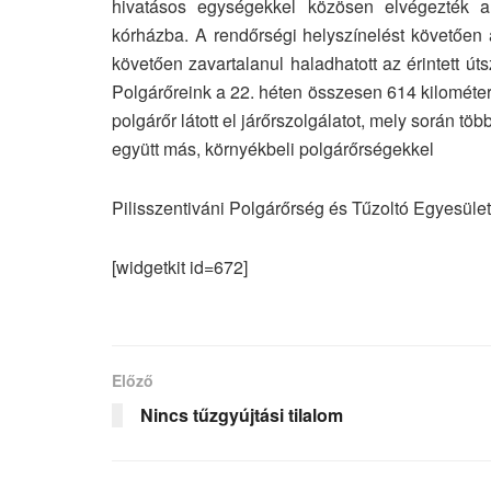
hivatásos egységekkel közösen elvégezték a 
kórházba. A rendőrségi helyszínelést követően a
követően zavartalanul haladhatott az érintett ú
Polgárőreink a 22. héten összesen 614 kilométert
polgárőr látott el járőrszolgálatot, mely során t
együtt más, környékbeli polgárőrségekkel
Pilisszentiváni Polgárőrség és Tűzoltó Egyesület
[widgetkit id=672]
Előző
Nincs tűzgyújtási tilalom