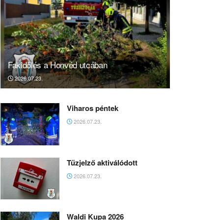
Fakidőlés a Honvéd utcában
2026.07.23.
Viharos péntek
2026.07.23.
Tűzjelző aktiválódott
2026.07.23.
Waldi Kupa 2026