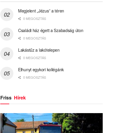
Megjelent „Jézus” a téren
0 MEGOSZTÁS
Családi ház égett a Szabadság úton
0 MEGOSZTÁS
Lakástűz a lakótelepen
0 MEGOSZTÁS
Elhunyt egykori kollégánk
0 MEGOSZTÁS
Friss
Hírek