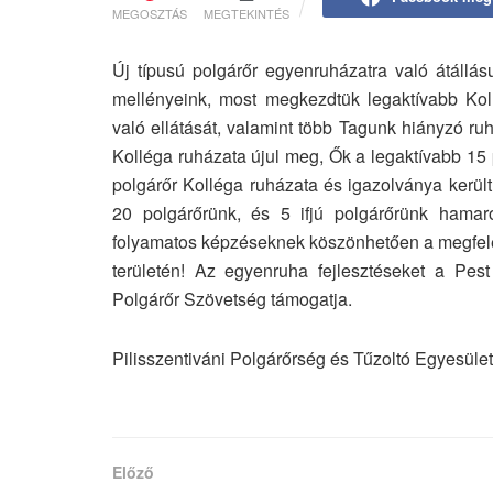
MEGOSZTÁS
MEGTEKINTÉS
Új típusú polgárőr egyenruházatra való átállás
mellényeink, most megkezdtük legaktívabb Koll
való ellátását, valamint több Tagunk hiányzó ruh
Kolléga ruházata újul meg, Ők a legaktívabb 15 p
polgárőr Kolléga ruházata és igazolványa került
20 polgárőrünk, és 5 ifjú polgárőrünk hamaro
folyamatos képzéseknek köszönhetően a megfelelő
területén! Az egyenruha fejlesztéseket a Pe
Polgárőr Szövetség támogatja.
Pilisszentiváni Polgárőrség és Tűzoltó Egyesület
Előző