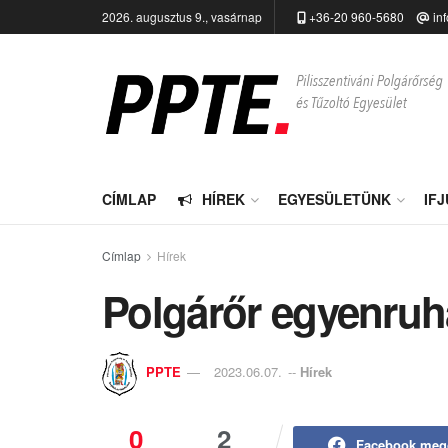
2026. augusztus 9., vasárnap
+36-20 960-5680
in
CÍMLAP
HÍREK
EGYESÜLETÜNK
IF
Címlap
Hírek
Polgárőr egyenruh
PPTE
2023.06.07.
--
Hírek
0
2
Facebook meg