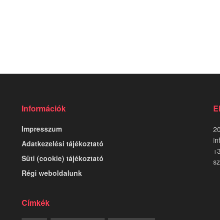
Információk
E
Impresszum
20
in
Adatkezelési tájékoztató
+
Süti (cookie) tájékoztató
sz
Régi weboldalunk
Címkék