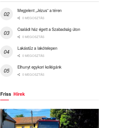
Megjelent „Jézus” a téren
0 MEGOSZTÁS
Családi ház égett a Szabadság úton
0 MEGOSZTÁS
Lakástűz a lakótelepen
0 MEGOSZTÁS
Elhunyt egykori kollégánk
0 MEGOSZTÁS
Friss
Hírek