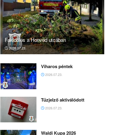
Fakidőlés a Honvéd utcában
2026.07.23.
Viharos péntek
2026.07.23.
Tűzjelző aktiválódott
2026.07.23.
Waldi Kupa 2026