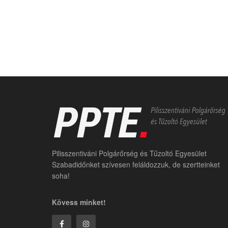
Pilisszentiváni Polgárőrség és Tűzoltó Egyesület
Szabadidőnket szívesen feláldozzuk, de szertteinket
soha!
Kövess minket!