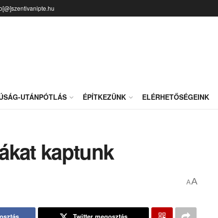
fo[@]szentivanipte.hu
JÚSÁG-UTÁNPÓTLÁS
ÉPÍTKEZÜNK
ELÉRHETŐSÉGEINK
ákat kaptunk
A
A
osztás
Twitter megosztás