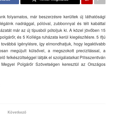
unk folyamatos, már beszerzésre kerültek új láthatósági
égáink nadrággal, pólóval, zubbonnyal és téli kabáttal
ázatát már az új típusból pótoljuk ki. A közel jövőben 15
olgárőr, és 5 Kolléga ruházata kerül kiegészítésre. 5 ifjú
 továbbá igénylésre, így elmondhatjuk, hogy legaktívabb
san megújult külsővel, a megszokott precizitással, a
 felkészültséggel látják el szolgálataikat Pilisszentiván
st Megyei Polgárőr Szövetségen keresztül az Országos
Következő