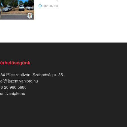
2026.07.23.
lérhetőségünk
84 Pilisszentiván, Szabadság u. 85.
fo[@]szentivanipte.hu
36 20 960 5680
entivanipte.hu