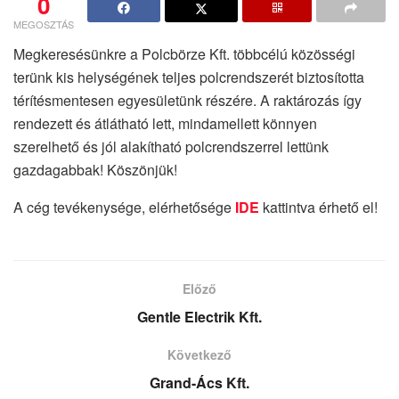
0
MEGOSZTÁS
Megkeresésünkre a Polcbörze Kft. többcélú közösségi
terünk kis helységének teljes polcrendszerét biztosította
térítésmentesen egyesületünk részére. A raktározás így
rendezett és átlátható lett, mindamellett könnyen
szerelhető és jól alakítható polcrendszerrel lettünk
gazdagabbak! Köszönjük!
A cég tevékenysége, elérhetősége
IDE
kattintva érhető el!
Előző
Gentle Electrik Kft.
Következő
Grand-Ács Kft.