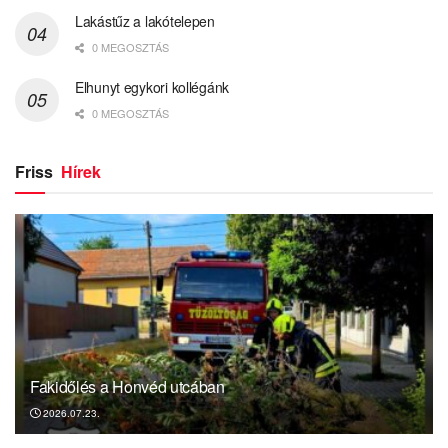
Lakástűz a lakótelepen
0 MEGOSZTÁS
Elhunyt egykori kollégánk
0 MEGOSZTÁS
Friss
Hírek
Fakidőlés a Honvéd utcában
2026.07.23.