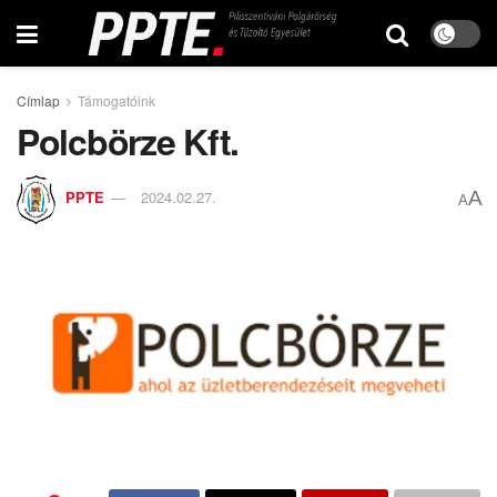
Címlap
Támogatóink
Polcbörze Kft.
A
PPTE
2024.02.27.
A