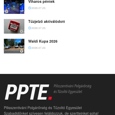
Viharos péntek
2026.07.23.
Tűzjelző aktiválódott
2026.07.23.
Waldi Kupa 2026
2026.07.23.
Pilisszentiváni Polgárőrség és Tűzoltó Egyesület
Szabadidőnket szívesen feláldozzuk, de szertteinket soha!