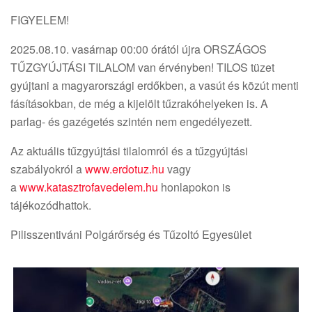
FIGYELEM!
2025.08.10. vasárnap 00:00 órától újra ORSZÁGOS
TŰZGYÚJTÁSI TILALOM van érvényben! TILOS tüzet
gyújtani a magyarországi erdőkben, a vasút és közút menti
fásításokban, de még a kijelölt tűzrakóhelyeken is. A
parlag- és gazégetés szintén nem engedélyezett.
Az aktuális tűzgyújtási tilalomról és a tűzgyújtási
szabályokról a
www.erdotuz.hu
vagy
a
www.katasztrofavedelem.hu
honlapokon is
tájékozódhattok.
Pilisszentiváni Polgárőrség és Tűzoltó Egyesület