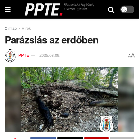
Címlap
Hírek
Parázslás az erdőben
A
PPTE
2025.08.09.
A