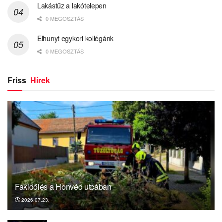
Lakástűz a lakótelepen
0 MEGOSZTÁS
Elhunyt egykori kollégánk
0 MEGOSZTÁS
Friss
Hírek
Fakidőlés a Honvéd utcában
2026.07.23.