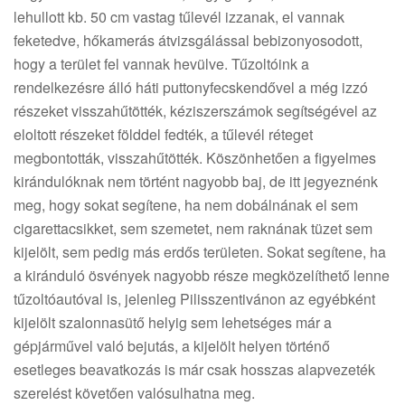
lehullott kb. 50 cm vastag tűlevél izzanak, el vannak
feketedve, hőkamerás átvizsgálással bebizonyosodott,
hogy a terület fel vannak hevülve. Tűzoltóink a
rendelkezésre álló háti puttonyfecskendővel a még izzó
részeket visszahűtötték, kéziszerszámok segítségével az
eloltott részeket földdel fedték, a tűlevél réteget
megbontották, visszahűtötték. Köszönhetően a figyelmes
kirándulóknak nem történt nagyobb baj, de itt jegyeznénk
meg, hogy sokat segítene, ha nem dobálnának el sem
cigarettacsikket, sem szemetet, nem raknának tüzet sem
kijelölt, sem pedig más erdős területen. Sokat segítene, ha
a kiránduló ösvények nagyobb része megközelíthető lenne
tűzoltóautóval is, jelenleg Pilisszentivánon az egyébként
kijelölt szalonnasütő helyig sem lehetséges már a
gépjárművel való bejutás, a kijelölt helyen történő
esetleges beavatkozás is már csak hosszas alapvezeték
szerelést követően valósulhatna meg.