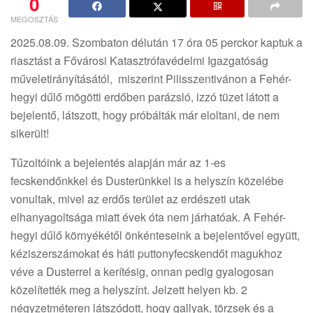
0
MEGOSZTÁS
2025.08.09. Szombaton délután 17 óra 05 perckor kaptuk a
riasztást a Fővárosi Katasztrófavédelmi Igazgatóság
műveletirányításától, miszerint Pilisszentivánon a Fehér-
hegyi dűlő mögötti erdőben parázsló, izzó tüzet látott a
bejelentő, látszott, hogy próbálták már eloltani, de nem
sikerült!
Tűzoltóink a bejelentés alapján már az 1-es
fecskendőnkkel és Dusterünkkel is a helyszín közelébe
vonultak, mivel az erdős terület az erdészeti utak
elhanyagoltsága miatt évek óta nem járhatóak. A Fehér-
hegyi dűlő környékétől önkénteseink a bejelentővel együtt,
kéziszerszámokat és háti puttonyfecskendőt magukhoz
véve a Dusterrel a kerítésig, onnan pedig gyalogosan
közelítették meg a helyszínt. Jelzett helyen kb. 2
négyzetméteren látszódott, hogy gallyak, törzsek és a