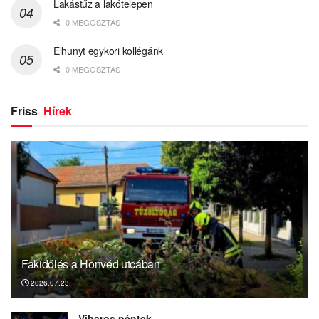
Lakástűz a lakótelepen
0 MEGOSZTÁS
Elhunyt egykori kollégánk
0 MEGOSZTÁS
Friss
Hírek
Fakidőlés a Honvéd utcában
2026.07.23.
Viharos péntek