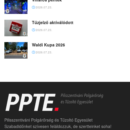
2026.07.23.
Tűzjelző aktiválódott
2026.07.23.
Waldi Kupa 2026
2026.07.23.
Pilisszentiváni Polgárőrség és Tűzoltó Egyesület
Szabadidőnket szívesen feláldozzuk, de szertteinket soha!