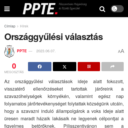
Címlap
Hírek
Országgyűlési választás
A
PPTE
2023.06.07.
A
0
MEGOSZTÁS
Az országgyűlési választások ideje alatt fokozott,
visszatérő ellenőrzéseket tartottak járőreink a
szavazóhelységek környékén, valamint egész nap
folyamatos járőrtevékenységet folytattak községünk utcáin,
hogy a szavazni induló állampolgárok a voks ideje alatt
üresen maradt házaik lakásaik ne legyenek célpontjai a
figyelmes betörőknek. Pilisszentivánon sem a