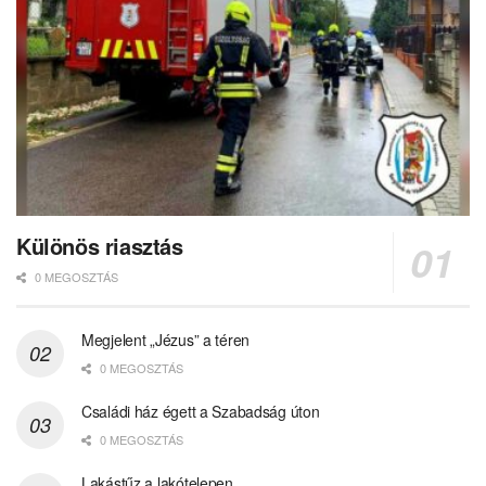
Különös riasztás
0 MEGOSZTÁS
Megjelent „Jézus” a téren
0 MEGOSZTÁS
Családi ház égett a Szabadság úton
0 MEGOSZTÁS
Lakástűz a lakótelepen