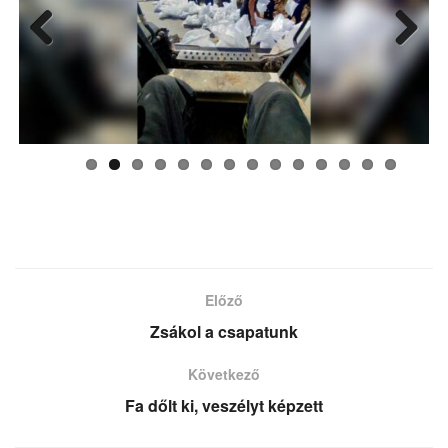
Previ
Next
ous
Előző
Zsákol a csapatunk
Következő
Fa dőlt ki, veszélyt képzett