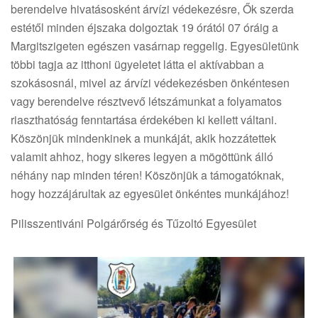
berendelve hivatásosként árvízi védekezésre, Ők szerda
estétől minden éjszaka dolgoztak 19 órától 07 óráig a
Margitszigeten egészen vasárnap reggelig. Egyesületünk
többi tagja az itthoni ügyeletet látta el aktívabban a
szokásosnál, mivel az árvízi védekezésben önkéntesen
vagy berendelve résztvevő létszámunkat a folyamatos
riaszthatóság fenntartása érdekében ki kellett váltani.
Köszönjük mindenkinek a munkáját, akik hozzátettek
valamit ahhoz, hogy sikeres legyen a mögöttünk álló
néhány nap minden téren! Köszönjük a támogatóknak,
hogy hozzájárultak az egyesület önkéntes munkájához!
Pilisszentiváni Polgárőrség és Tűzoltó Egyesület