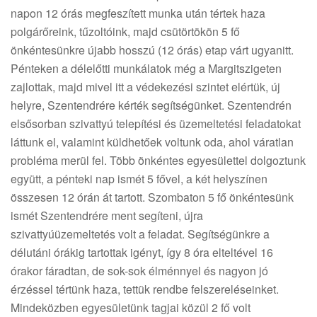
napon 12 órás megfeszített munka után tértek haza
polgárőreink, tűzoltóink, majd csütörtökön 5 fő
önkéntesünkre újabb hosszú (12 órás) etap várt ugyanitt.
Pénteken a délelőtti munkálatok még a Margitszigeten
zajlottak, majd mivel itt a védekezési szintet elértük, új
helyre, Szentendrére kérték segítségünket. Szentendrén
elsősorban szivattyú telepítési és üzemeltetési feladatokat
láttunk el, valamint küldhetőek voltunk oda, ahol váratlan
probléma merül fel. Több önkéntes egyesülettel dolgoztunk
együtt, a pénteki nap ismét 5 fővel, a két helyszínen
összesen 12 órán át tartott. Szombaton 5 fő önkéntesünk
ismét Szentendrére ment segíteni, újra
szivattyúüzemeltetés volt a feladat. Segítségünkre a
délutáni órákig tartottak igényt, így 8 óra elteltével 16
órakor fáradtan, de sok-sok élménnyel és nagyon jó
érzéssel tértünk haza, tettük rendbe felszereléseinket.
Mindeközben egyesületünk tagjai közül 2 fő volt