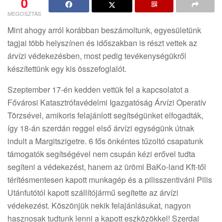
0
MEGOSZTÁS
Mint ahogy arról korábban beszámoltunk, egyesületünk
tagjai több helyszínen és időszakban is részt vettek az
árvízi védekezésben, most pedig tevékenységükről
készítettünk egy kis összefoglalót.
Szeptember 17-én kedden vettük fel a kapcsolatot a
Fővárosi Katasztrófavédelmi Igazgatóság Árvízi Operatív
Törzsével, amikoris felajánlott segítségünket elfogadták,
így 18-án szerdán reggel első árvízi egységünk útnak
indult a Margitszigetre. 6 fős önkéntes tűzoltó csapatunk
támogatók segítségével nem csupán kézi erővel tudta
segíteni a védekezést, hanem az ürömi BaKo-land Kft-től
térítésmentesen kapott munkagép és a pilisszentiváni Pilis
Utánfutótól kapott szállítójármű segítette az árvízi
védekezést. Köszönjük nekik felajánlásukat, nagyon
hasznosak tudtunk lenni a kapott eszközökkel! Szerdai