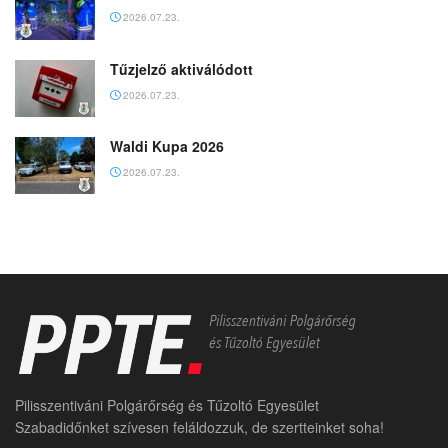
2026.07.23.
Tűzjelző aktiválódott
2026.07.23.
Waldi Kupa 2026
2026.07.23.
Pilisszentiváni Polgárőrség és Tűzoltó Egyesület
Szabadidőnket szívesen feláldozzuk, de szertteinket soha!