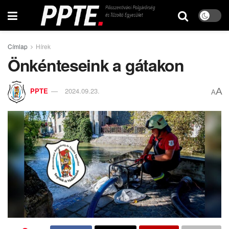
Címlap
Hírek
Önkénteseink a gátakon
A
PPTE
2024.09.23.
A