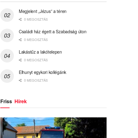
Megjelent „Jézus” a téren
0 MEGOSZTÁS
Családi ház égett a Szabadság úton
0 MEGOSZTÁS
Lakástűz a lakótelepen
0 MEGOSZTÁS
Elhunyt egykori kollégánk
0 MEGOSZTÁS
Friss
Hírek