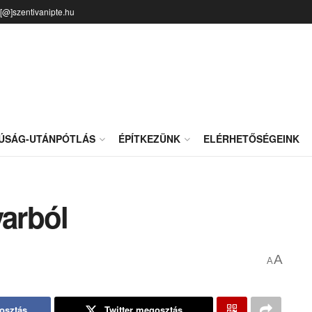
o[@]szentivanipte.hu
JÚSÁG-UTÁNPÓTLÁS
ÉPÍTKEZÜNK
ELÉRHETŐSÉGEINK
varból
A
A
osztás
Twitter megosztás