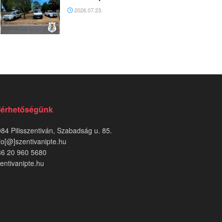
2026.07.23.
lérhetőségünk
84 Pilisszentiván, Szabadság u. 85.
fo[@]szentivanipte.hu
36 20 960 5680
entivanipte.hu