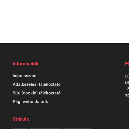
Információk
E
Impresszum
20
in
Adatkezelési tájékoztató
+
Süti (cookie) tájékoztató
sz
Régi weboldalunk
Címkék