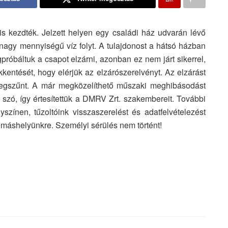
s kezdték. Jelzett helyen egy családi ház udvarán lévő
 nagy mennyiségű víz folyt. A tulajdonost a hátsó házban
próbáltuk a csapot elzárni, azonban ez nem járt sikerrel,
kkentését, hogy elérjük az elzárószerelvényt. Az elzárást
 megszűnt. A már megközelíthető műszaki meghibásodást
t szó, így értesítettük a DMRV Zrt. szakembereit. További
színen, tűzoltóink visszaszerelést és adatfelvételezést
omáshelyünkre. Személyi sérülés nem történt!