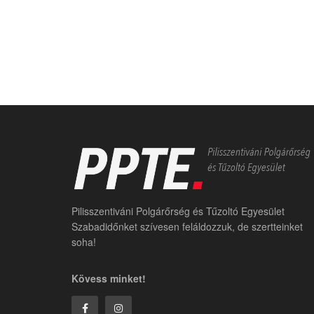
Pilisszentiváni Polgárőrség és Tűzoltó Egyesület
Szabadidőnket szívesen feláldozzuk, de szertteinket
soha!
Kövess minket!