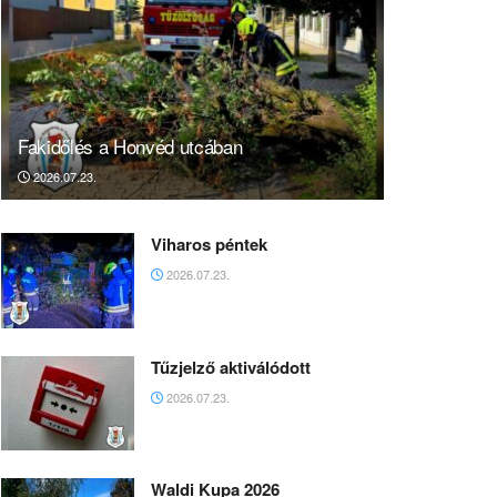
Fakidőlés a Honvéd utcában
2026.07.23.
Viharos péntek
2026.07.23.
Tűzjelző aktiválódott
2026.07.23.
Waldi Kupa 2026