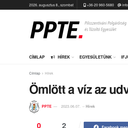
2026. augusztus 8., szombat
+36-20 960-5680
inf
CÍMLAP
HÍREK
EGYESÜLETÜNK
IF
Címlap
Hírek
Ömlött a víz az ud
PPTE
2023.06.07.
--
Hírek
0
2
Facebook meg