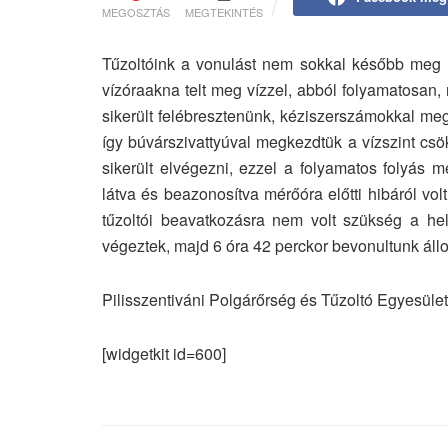
MEGOSZTÁS
MEGTEKINTÉS
Tűzoltóink a vonulást nem sokkal később meg i
vízóraakna telt meg vízzel, abból folyamatosan,
sikerült felébresztenünk, kéziszerszámokkal meg
így búvárszivattyúval megkezdtük a vízszint csö
sikerült elvégezni, ezzel a folyamatos folyás
látva és beazonosítva mérőóra előtti hibáról vol
tűzoltói beavatkozásra nem volt szükség a hely
végeztek, majd 6 óra 42 perckor bevonultunk áll
Pilisszentiváni Polgárőrség és Tűzoltó Egyesület
[widgetkit id=600]