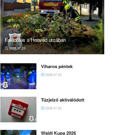
Fakidőlés a Honvéd utcában
2026.07.23.
Viharos péntek
2026.07.23.
Tűzjelző aktiválódott
2026.07.23.
Waldi Kupa 2026