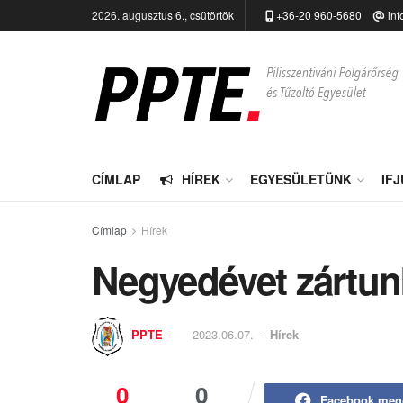
2026. augusztus 6., csütörtök
+36-20 960-5680
inf
CÍMLAP
HÍREK
EGYESÜLETÜNK
IF
Címlap
Hírek
Negyedévet zártun
PPTE
2023.06.07.
--
Hírek
0
0
Facebook meg