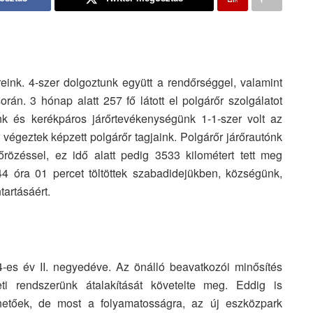
őreink. 4-szer dolgoztunk együtt a rendőrséggel, valamint
rán. 3 hónap alatt 257 fő látott el polgárőr szolgálatot
nk és kerékpáros járőrtevékenységünk 1-1-szer volt az
 végeztek képzett polgárőr tagjaink. Polgárőr járőrautónk
őrözéssel, ez idő alatt pedig 3533 kilométert tett meg
4 óra 01 percet töltöttek szabadidejükben, községünk,
tartásáért.
4-es év II. negyedéve. Az önálló beavatkozói minősítés
ti rendszerünk átalakítását követelte meg. Eddig is
hetőek, de most a folyamatosságra, az új eszközpark