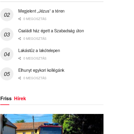
Megjelent „Jézus” a téren
0 MEGOSZTÁS
Családi ház égett a Szabadság úton
0 MEGOSZTÁS
Lakástűz a lakótelepen
0 MEGOSZTÁS
Elhunyt egykori kollégánk
0 MEGOSZTÁS
Friss
Hírek