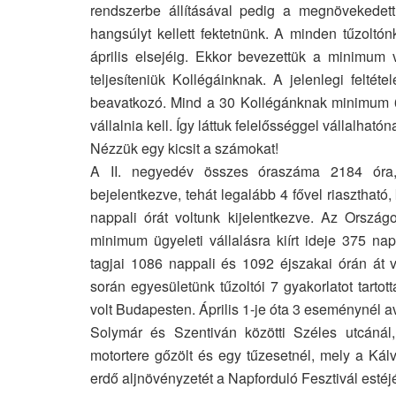
rendszerbe állításával pedig a megnövekedet
hangsúlyt kellett fektetnünk. A minden tűzoltón
április elsejéig. Ekkor bevezettük a minimum v
teljesíteniük Kollégáinknak. A jelenlegi felté
beavatkozó. Mind a 30 Kollégánknak minimum 6 n
vállalnia kell. Így láttuk felelősséggel vállalhat
Nézzük egy kicsit a számokat!
A II. negyedév összes óraszáma 2184 óra, 
bejelentkezve, tehát legalább 4 fővel riasztható,
nappali órát voltunk kijelentkezve. Az Ország
minimum ügyeleti vállalásra kiírt ideje 375 n
tagjai 1086 nappali és 1092 éjszakai órán át v
során egyesületünk tűzoltói 7 gyakorlatot tarto
volt Budapesten. Április 1-je óta 3 eseménynél 
Solymár és Szentiván közötti Széles utcánál
motortere gőzölt és egy tűzesetnél, mely a Kál
erdő aljnövényzetét a Napforduló Fesztivál esté