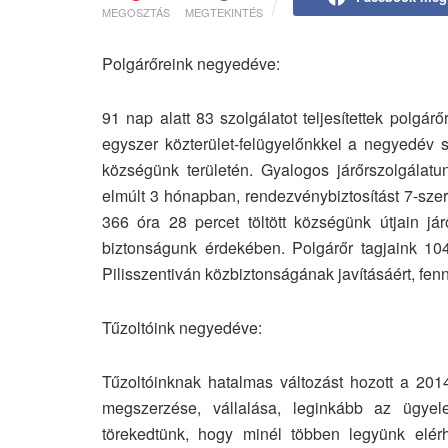
MEGOSZTÁS
MEGTEKINTÉS
Polgárőreink negyedéve:
91 nap alatt 83 szolgálatot teljesítettek polgár
egyszer közterület-felügyelőnkkel a negyedév so
községünk területén. Gyalogos járőrszolgálatu
elmúlt 3 hónapban, rendezvénybiztosítást 7-szer
366 óra 28 percet töltött községünk útjain jár
biztonságunk érdekében. Polgárőr tagjaink 104
Pilisszentiván közbiztonságának javításáért, fenn
Tűzoltóink negyedéve:
Tűzoltóinknak hatalmas változást hozott a 201
megszerzése, vállalása, leginkább az ügyele
törekedtünk, hogy minél többen legyünk elér