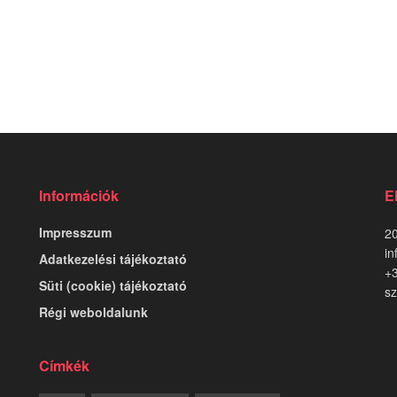
Információk
E
Impresszum
20
in
Adatkezelési tájékoztató
+
Süti (cookie) tájékoztató
sz
Régi weboldalunk
Címkék