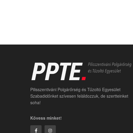
Pilisszentiváni Polgárőrség és Tűzoltó Egyesület
Szabadidőnket szívesen feláldozzuk, de szertteinket
soha!
Kövess minket!