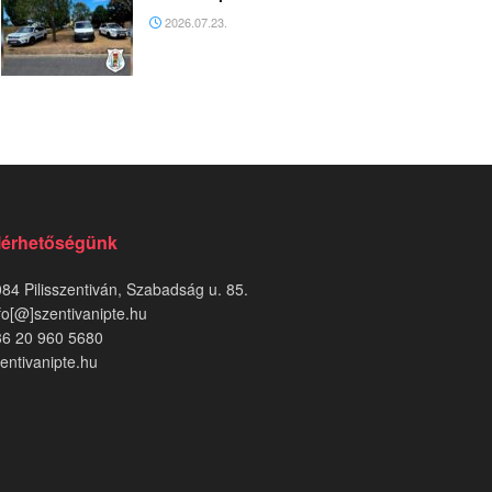
2026.07.23.
lérhetőségünk
84 Pilisszentiván, Szabadság u. 85.
fo[@]szentivanipte.hu
36 20 960 5680
entivanipte.hu