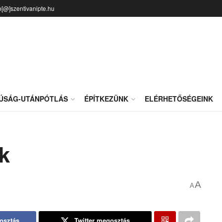
o[@]szentivanipte.hu
JÚSÁG-UTÁNPÓTLÁS
ÉPÍTKEZÜNK
ELÉRHETŐSÉGEINK
k
A
A
osztás
Twitter megosztás