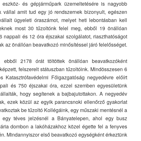
t eszköz- és gépjárműpark üzemeltetésére is nagyobb
k vállal amit tud egy jó rendszernek bizonyult, egészen
állalt ügyeleti óraszámot, melyet heti lebontásban kell
teleknek most 30 tűzoltónk felel meg, ebből 19 önállóan
appali és 12 óra éjszakai szolgálatot, riaszthatóságot
ónak az önállóan beavatkozó minősítéssel járó felelősséget.
ebből 2178 órát töltöttek önállóan beavatkozóként
 képzett, felszerelt státuszban tűzoltóink. Mindösszesen 6
os Katasztrófavédelmi Főigazgatóság negyedévre előírt
appali és 750 éjszakai óra, ezzel szemben egyesületünk
állalták, hogy segítenek a bajbajutottakon. A negyedév
ttak, ezek közül az egyik parancsnoki ellenőrző gyakorlat
avatkoztak be tűzoltó Kollégáink, egy műszaki mentésnél a
, egy téves jelzésnél a Bányatelepen, ahol egy busz
vária dombon a lakóházakhoz közel égette fel a fenyves
jén. Mindannyiszor első beavatkozó egységként érkeztünk