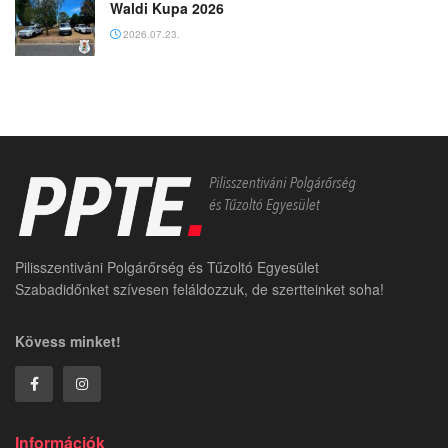
Waldi Kupa 2026
2026.07.23.
Pilisszentiváni Polgárőrség és Tűzoltó Egyesület
Szabadidőnket szívesen feláldozzuk, de szertteinket soha!
Kövess minket!
Információk