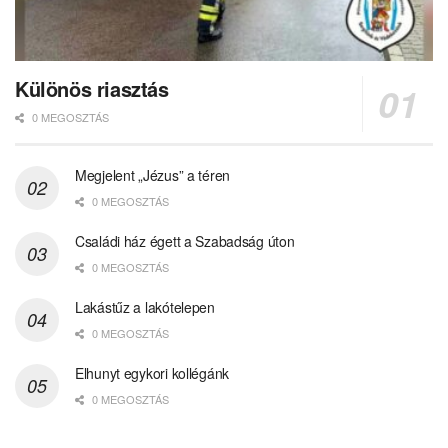
Különös riasztás
0 MEGOSZTÁS
Megjelent „Jézus” a téren
0 MEGOSZTÁS
Családi ház égett a Szabadság úton
0 MEGOSZTÁS
Lakástűz a lakótelepen
0 MEGOSZTÁS
Elhunyt egykori kollégánk
0 MEGOSZTÁS