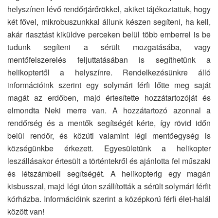
helyszínen lévő rendőrjárőrökkel, akiket tájékoztattuk, hogy
két fővel, mikrobuszunkkal állunk készen segíteni, ha kell,
akár riasztást kiküldve perceken belül több emberrel is be
tudunk segíteni a sérült mozgatásába, vagy
mentőfelszerelés feljuttatásában is segíthetünk a
helikoptertől a helyszínre. Rendelkezésünkre álló
információink szerint egy solymári férfi lőtte meg saját
magát az erdőben, majd értesítette hozzátartozóját és
elmondta Neki merre van. A hozzátartozó azonnal a
rendőrség és a mentők segítségét kérte, így rövid időn
belül rendőr, és közúti valamint légi mentőegység is
községünkbe érkezett. Egyesületünk a helikopter
leszállásakor értesült a történtekről és ajánlotta fel műszaki
és létszámbeli segítségét. A helikopterig egy magán
kisbusszal, majd légi úton szállították a sérült solymári férfit
kórházba. Információink szerint a középkorú férfi élet-halál
között van!