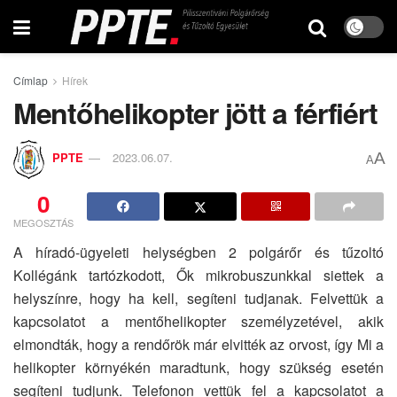
Címlap
Hírek
Mentőhelikopter jött a férfiért
A
PPTE
2023.06.07.
A
0
MEGOSZTÁS
A híradó-ügyeleti helységben 2 polgárőr és tűzoltó
Kollégánk tartózkodott, Ők mikrobuszunkkal siettek a
helyszínre, hogy ha kell, segíteni tudjanak. Felvettük a
kapcsolatot a mentőhelikopter személyzetével, akik
elmondták, hogy a rendőrök már elvitték az orvost, így Mi a
helikopter környékén maradtunk, hogy szükség esetén
segíteni tudjunk. Telefonon vettük fel a kapcsolatot a