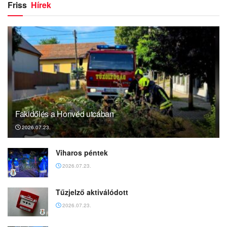
Friss
Hírek
Fakidőlés a Honvéd utcában
2026.07.23.
Viharos péntek
2026.07.23.
Tűzjelző aktiválódott
2026.07.23.