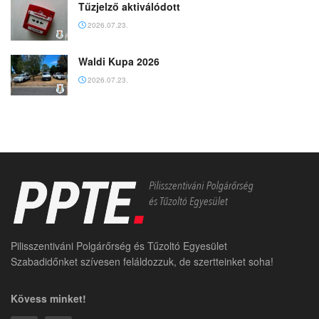
Tűzjelző aktiválódott
2026.07.23.
Waldi Kupa 2026
2026.07.23.
Pilisszentiváni Polgárőrség és Tűzoltó Egyesület
Szabadidőnket szívesen feláldozzuk, de szertteinket soha!
Kövess minket!