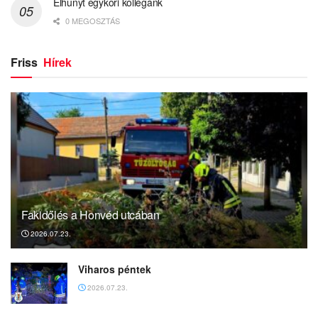
Elhunyt egykori kollégánk
0 MEGOSZTÁS
Friss
Hírek
Fakidőlés a Honvéd utcában
2026.07.23.
Viharos péntek
2026.07.23.