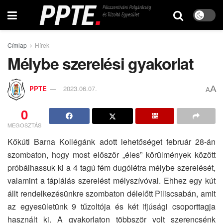
Címlap
Hírek
Mélybe szerelési gyakorlat
A
PPTE
2023.06.07.
A
0
MEGOSZTÁS
Kőkúti Barna Kollégánk adott lehetőséget február 28-án
szombaton, hogy most először „éles” körülmények között
próbálhassuk ki a 4 tagú fém dugólétra mélybe szerelését,
valamint a táplálás szerelést mélyszívóval. Ehhez egy kút
állt rendelkezésünkre szombaton délelőtt Piliscsabán, amit
az egyesületünk 9 tűzoltója és két ifjúsági csoporttagja
használt ki. A gyakorlaton többször volt szerencsénk