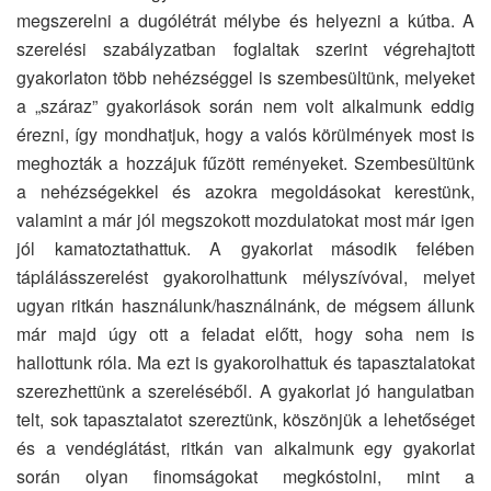
megszerelni a dugólétrát mélybe és helyezni a kútba. A
szerelési szabályzatban foglaltak szerint végrehajtott
gyakorlaton több nehézséggel is szembesültünk, melyeket
a „száraz” gyakorlások során nem volt alkalmunk eddig
érezni, így mondhatjuk, hogy a valós körülmények most is
meghozták a hozzájuk fűzött reményeket. Szembesültünk
a nehézségekkel és azokra megoldásokat kerestünk,
valamint a már jól megszokott mozdulatokat most már igen
jól kamatoztathattuk. A gyakorlat második felében
táplálásszerelést gyakorolhattunk mélyszívóval, melyet
ugyan ritkán használunk/használnánk, de mégsem állunk
már majd úgy ott a feladat előtt, hogy soha nem is
hallottunk róla. Ma ezt is gyakorolhattuk és tapasztalatokat
szerezhettünk a szereléséből. A gyakorlat jó hangulatban
telt, sok tapasztalatot szereztünk, köszönjük a lehetőséget
és a vendéglátást, ritkán van alkalmunk egy gyakorlat
során olyan finomságokat megkóstolni, mint a