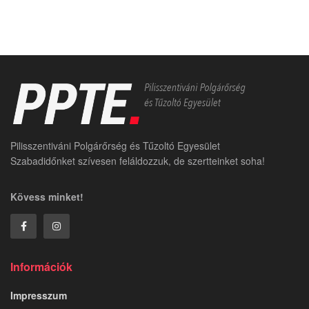
Pilisszentiváni Polgárőrség és Tűzoltó Egyesület
Szabadidőnket szívesen feláldozzuk, de szertteinket soha!
Kövess minket!
Információk
Impresszum