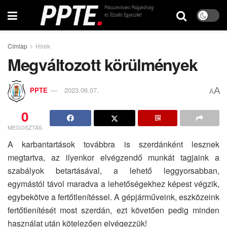
Címlap
Hírek
Megváltozott körülmények
A
PPTE
2023.06.07.
A
0
MEGOSZTÁS
A karbantartások továbbra is szerdánként lesznek
megtartva, az ilyenkor elvégzendő munkát tagjaink a
szabályok betartásával, a lehető leggyorsabban,
egymástól távol maradva a lehetőségekhez képest végzik,
egybekötve a fertőtlenítéssel. A gépjárműveink, eszközeink
fertőtlenítését most szerdán, ezt követően pedig minden
használat után kötelezően elvégezzük!