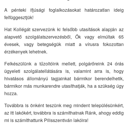
A pénteki ifjúsági foglalkozásokat határozatlan ideig
felfüggesztjük!
Hat Kollégát szervezünk ki felsőbb utasítások alapján az
alapvető szolgálatszervezésből, Ők vagy elmúltak 65
évesek, vagy betegségük miatt a vírusra fokozottan
érzékenyek lehetnek.
Felkészülünk a tűzoltóink mellett, polgárőreink 24 órás
ügyeleti szolgálatellátására is, valamint arra is, hogy
hivatásos állományú tagjainkat bármikor berendelhetik,
bármikor más munkarendre utasíthatják, ha a szükség úgy
hozza.
Továbbra is önként teszünk meg mindent településünkért,
az itt lakókért, továbbra is számíthatnak Ránk, ahogy eddig
mi is számíthattunk Pilisszentiván lakóira!