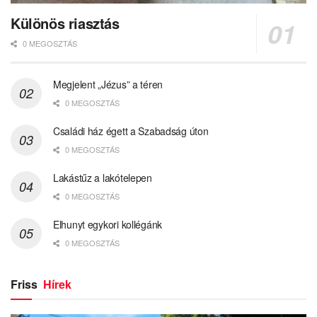
Különös riasztás
0 MEGOSZTÁS
Megjelent „Jézus” a téren
0 MEGOSZTÁS
Családi ház égett a Szabadság úton
0 MEGOSZTÁS
Lakástűz a lakótelepen
0 MEGOSZTÁS
Elhunyt egykori kollégánk
0 MEGOSZTÁS
Friss
Hírek