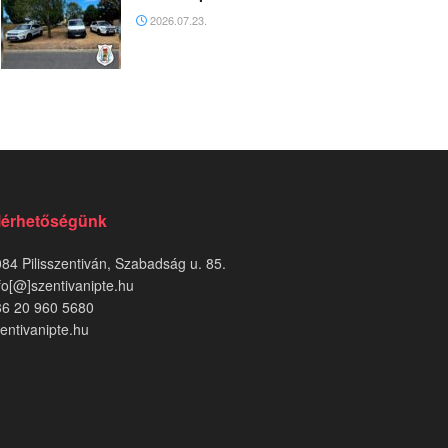
2026.07.23.
lérhetőségünk
84 Pilisszentiván, Szabadság u. 85.
fo[@]szentivanipte.hu
36 20 960 5680
entivanipte.hu