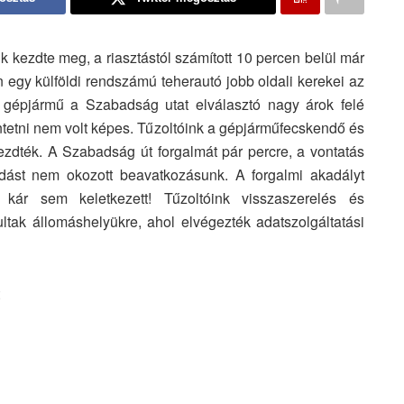
k kezdte meg, a riasztástól számított 10 percen belül már
en egy külföldi rendszámú teherautó jobb oldali kerekei az
A gépjármű a Szabadság utat elválasztó nagy árok felé
tetni nem volt képes. Tűzoltóink a gépjárműfecskendő és
zdték. A Szabadság út forgalmát pár percre, a vontatás
adást nem okozott beavatkozásunk. A forgalmi akadályt
 kár sem keletkezett! Tűzoltóink visszaszerelés és
ltak állomáshelyükre, ahol elvégezték adatszolgáltatási