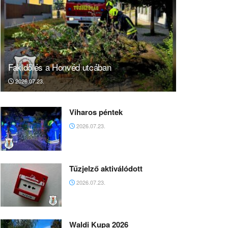
Fakidőlés a Honvéd utcában
2026.07.23.
Viharos péntek
2026.07.23.
Tűzjelző aktiválódott
2026.07.23.
Waldi Kupa 2026