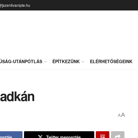
@]szentivanipte.hu
JÚSÁG-UTÁNPÓTLÁS
ÉPÍTKEZÜNK
ELÉRHETŐSÉGEINK
padkán
A
A
osztás
Twitter megosztás