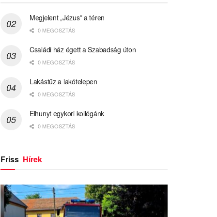
Megjelent „Jézus” a téren
0 MEGOSZTÁS
Családi ház égett a Szabadság úton
0 MEGOSZTÁS
Lakástűz a lakótelepen
0 MEGOSZTÁS
Elhunyt egykori kollégánk
0 MEGOSZTÁS
Friss
Hírek