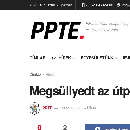
2026. augusztus 7., péntek
+36-20 960-5680
info[
CÍMLAP
HÍREK
EGYESÜLETÜNK
IF
Címlap
Hírek
Megsüllyedt az út
PPTE
2023.06.07.
--
Hírek
0
2
Facebook meg