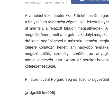
MEGOSZTÁS
MEGTEKINTÉS
A vonulást tűzoltóautónkkal 5 önkéntes Kollégán
a helyszínen felderítést végeztünk. Jelzett hely
út mentén, a felázott talajon megsüllyedtek. 
megdőlt, önerejéből a forgalmi akadályt megszün
drótkötél segítségével a műszaki mentést megke
idejére korlátozni kellett, ám nagyobb fennak
megszüntettük, személyi sérülés és anyagi
adatfelvételezés után 14 óra 27 perckor bevonu
kötelezettségüket.
Pilisszentiváni Polgárőrség és Tűzoltó Egyesület
[widgetkit id=296]