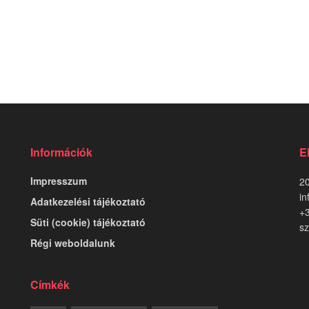
Információk
E
Impresszum
20
in
Adatkezelési tájékoztató
+
Süti (cookie) tájékoztató
sz
Régi weboldalunk
Címkék