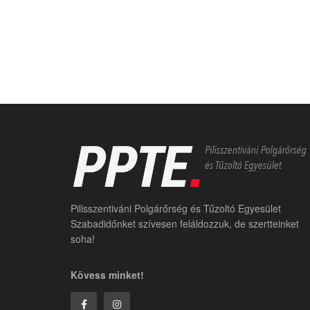
Pilisszentiváni Polgárőrség és Tűzoltó Egyesület
Szabadidőnket szívesen feláldozzuk, de szertteinket
soha!
Kövess minket!