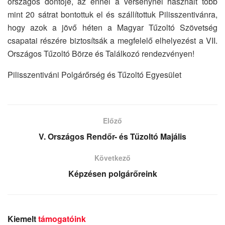
országos döntője, az ennél a versenynél használt több
mint 20 sátrat bontottuk el és szállítottuk Pilisszentivánra,
hogy azok a jövő héten a Magyar Tűzoltó Szövetség
csapatai részére biztosítsák a megfelelő elhelyezést a VII.
Országos Tűzoltó Börze és Találkozó rendezvényen!
Pilisszentiváni Polgárőrség és Tűzoltó Egyesület
Előző
V. Országos Rendőr- és Tűzoltó Majális
Következő
Képzésen polgárőreink
Kiemelt
támogatóink