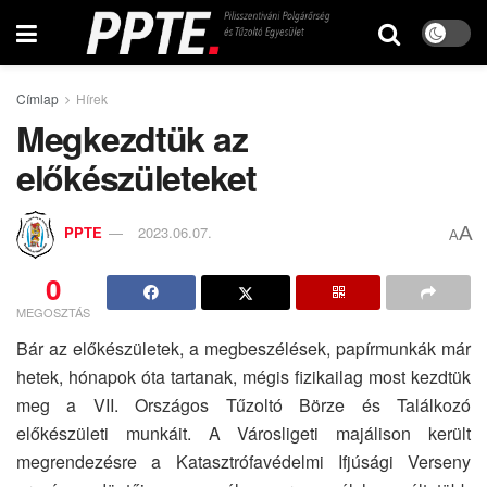
Címlap
Hírek
Megkezdtük az
előkészületeket
A
PPTE
2023.06.07.
A
0
MEGOSZTÁS
Bár az előkészületek, a megbeszélések, papírmunkák már
hetek, hónapok óta tartanak, mégis fizikailag most kezdtük
meg a VII. Országos Tűzoltó Börze és Találkozó
előkészületi munkáit. A Városligeti majálison került
megrendezésre a Katasztrófavédelmi Ifjúsági Verseny