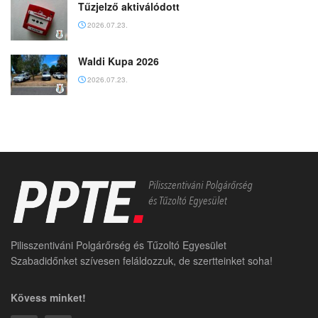
Tűzjelző aktiválódott
2026.07.23.
Waldi Kupa 2026
2026.07.23.
Pilisszentiváni Polgárőrség és Tűzoltó Egyesület
Szabadidőnket szívesen feláldozzuk, de szertteinket soha!
Kövess minket!