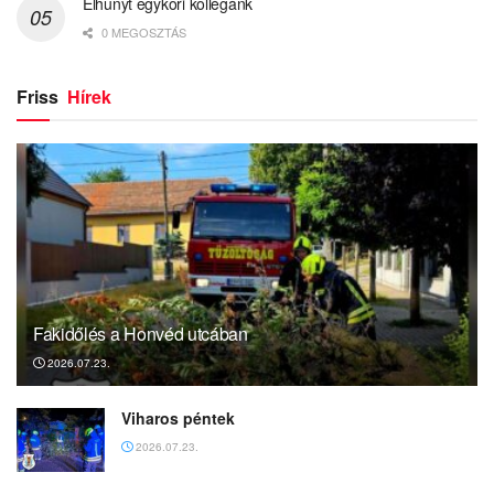
Elhunyt egykori kollégánk
0 MEGOSZTÁS
Friss
Hírek
Fakidőlés a Honvéd utcában
2026.07.23.
Viharos péntek
2026.07.23.