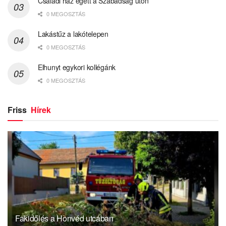
Családi ház égett a Szabadság úton
0 MEGOSZTÁS
Lakástűz a lakótelepen
0 MEGOSZTÁS
Elhunyt egykori kollégánk
0 MEGOSZTÁS
Friss
Hírek
Fakidőlés a Honvéd utcában