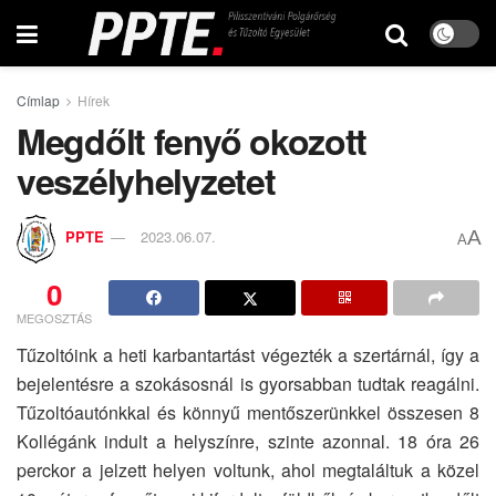
Címlap
Hírek
Megdőlt fenyő okozott
veszélyhelyzetet
A
PPTE
2023.06.07.
A
0
MEGOSZTÁS
Tűzoltóink a heti karbantartást végezték a szertárnál, így a
bejelentésre a szokásosnál is gyorsabban tudtak reagálni.
Tűzoltóautónkkal és könnyű mentőszerünkkel összesen 8
Kollégánk indult a helyszínre, szinte azonnal. 18 óra 26
perckor a jelzett helyen voltunk, ahol megtaláltuk a közel