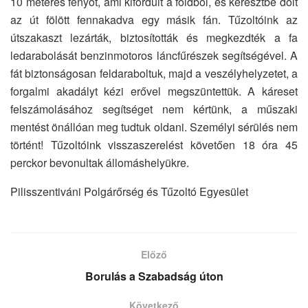
10 méteres fenyőt, ami kifordult a földből, és keresztbe dőlt
az út fölött fennakadva egy másik fán. Tűzoltóink az
útszakaszt lezárták, biztosították és megkezdték a fa
ledarabolását benzinmotoros láncfűrészek segítségével. A
fát biztonságosan feldaraboltuk, majd a veszélyhelyzetet, a
forgalmi akadályt kézi erővel megszüntettük. A káreset
felszámolásához segítséget nem kértünk, a műszaki
mentést önállóan meg tudtuk oldani. Személyi sérülés nem
történt! Tűzoltóink visszaszerelést követően 18 óra 45
perckor bevonultak állomáshelyükre.
Pilisszentiváni Polgárőrség és Tűzoltó Egyesület
Előző
Borulás a Szabadság úton
Következő